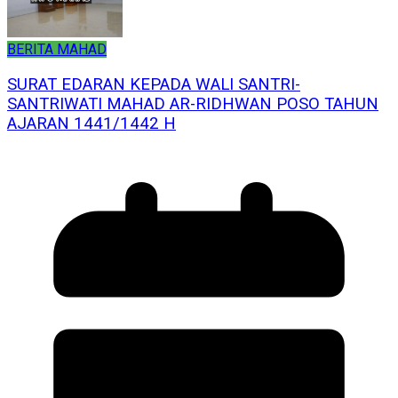
BERITA MAHAD
SURAT EDARAN KEPADA WALI SANTRI-
SANTRIWATI MAHAD AR-RIDHWAN POSO TAHUN
AJARAN 1441/1442 H