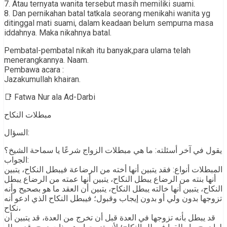
7. Atau ternyata wanita tersebut masih memiliki suami.
8. Dan pernikahan batal tatkala seorang menikahi wanita yg
ditinggal mati suami, dalam keadaan belum sempurna masa
iddahnya. Maka nikahnya batal.
Pembatal-pembatal nikah itu banyak,para ulama telah
menerangkannya. Naam.
Pembawa acara :
Jazakumullah khairan.
📑 Fatwa Nur ala Ad-Darbi
مبطلات النكاح
السؤال:
يقول في آخر أسئلته: ما هي مبطلات الزواج شرعًا يا سماحة الشيخ؟
الجواب:
المبطلات أنواع: فقد يتبين أنها أخته من الرضاعة فيبطل النكاح، يتبين
أنها بنته من الرضاع يبطل النكاح، يتبين أنها عمته من الرضاع يبطل
النكاح، يتبين أنها خالته يبطل النكاح، يتبين أن العقد ما هو بصحيح وأنه
تزوجها بدون ولي أو بدون إيجاب وقبول؛ فيبطل النكاح الذي ادعو أنه
نكاح،
قد يبطل بأنه تزوجها في العدة قبل أن تخرج من العدة، قد يتبين أن