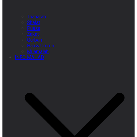
Thaharah
Shalat
Puasa
Zakat
Qurban
Haji & Umroh
Muamalah
INFO MAHAD