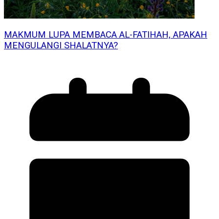
MAKMUM LUPA MEMBACA AL-FATIHAH, APAKAH
MENGULANGI SHALATNYA?