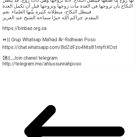
لها زوج ما طلقها فيبطل النكاح؛ لأنه تزوجها وهي ذات زوج، قد يبطل
النكاح بأن تزوجها في العدة مات زوجها وتزوجها قبل أن تكمل العدة
فيبطل النكاح، مبطلاته كثيرة بيَّنها العلماء. نعم.
المقدم: جزاكم الله خيرًا سماحة الشيخ عبد العزيز .
https://binbaz.org.sa
⏩|| Grup Whatsap Ma’had Ar-Ridhwan Poso
https://chat.whatsapp.com/BdZdFzo4Nts81ntyfrXOst
💽||_Join chanel telegram
http://telegram.me/ahlussunnahposo