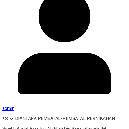
admin
🚦❌ 🌹 DIANTARA PEMBATAL-PEMBATAL PERNIKAHAN
Syaikh Abdul Aziz bin Abdillah bin Baaz rahimahullah