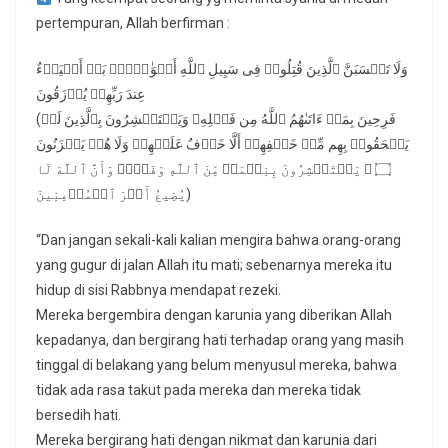
pertempuran, Allah berfirman :
وَلَا تَحۡسَبَنَّ ٱلَّذِینَ قُتِلُوا۟ فِی سَبِیلِ ٱللَّهِ أَمۡوَ ٰ⁠تَۢاۚ بَلۡ أَحۡیَاۤءٌ
عِندَ رَبِّهِمۡ یُرۡزَقُونَ
(فَرِحِینَ بِمَاۤ ءَاتَىٰهُمُ ٱللَّهُ مِن فَضۡلِهِۦ وَیَسۡتَبۡشِرُونَ بِٱلَّذِینَ لَمۡ
یَلۡحَقُوا۟ بِهِم مِّنۡ خَلۡفِهِمۡ أَلَّا خَوۡفٌ عَلَیۡهِمۡ وَلَا هُمۡ یَحۡزَنُونَ
۝ ۞ یَسۡتَبۡشِرُونَ بِنِعۡمَةࣲ مِّنَ ٱللَّهِ وَفَضۡلࣲ وَأَنَّ ٱللَّهَ لَا
یُضِیعُ أَجۡرَ ٱلۡمُؤۡمِنِینَ)
“Dan jangan sekali-kali kalian mengira bahwa orang-orang
yang gugur di jalan Allah itu mati; sebenarnya mereka itu
hidup di sisi Rabbnya mendapat rezeki.
Mereka bergembira dengan karunia yang diberikan Allah
kepadanya, dan bergirang hati terhadap orang yang masih
tinggal di belakang yang belum menyusul mereka, bahwa
tidak ada rasa takut pada mereka dan mereka tidak
bersedih hati.
Mereka bergirang hati dengan nikmat dan karunia dari