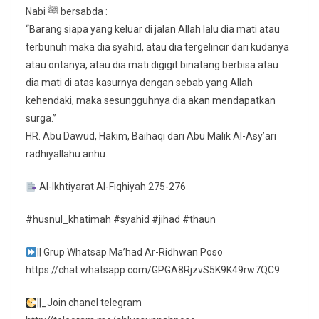
Nabi ﷺ bersabda :
“Barang siapa yang keluar di jalan Allah lalu dia mati atau
terbunuh maka dia syahid, atau dia tergelincir dari kudanya
atau ontanya, atau dia mati digigit binatang berbisa atau
dia mati di atas kasurnya dengan sebab yang Allah
kehendaki, maka sesungguhnya dia akan mendapatkan
surga.”
HR. Abu Dawud, Hakim, Baihaqi dari Abu Malik Al-Asy’ari
radhiyallahu anhu.
Al-Ikhtiyarat Al-Fiqhiyah 275-276
#husnul_khatimah #syahid #jihad #thaun
|| Grup Whatsap Ma’had Ar-Ridhwan Poso
https://chat.whatsapp.com/GPGA8RjzvS5K9K49rw7QC9
||_Join chanel telegram