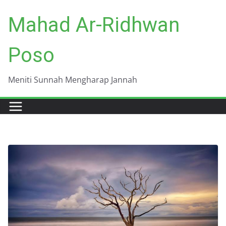
Skip
Mahad Ar-Ridhwan
to
content
Poso
Meniti Sunnah Mengharap Jannah