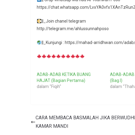
https://chat.whatsapp.com/LvxYA0vfx1XAnTzRun
||_Join chanel telegram
http://telegram.me/ahlussunnahposo
||_Kunjungi : https://mahad-arridhwan.com/ada
ADAB-ADAB KETIKA BUANG
ADAB-ADAB
HAJAT (Bagian Pertama)
(Bag.I)
dalam "Fiqih"
dalam "Thah
CARA MEMBACA BASMALAH JIKA BERWUDHU
KAMAR MANDI