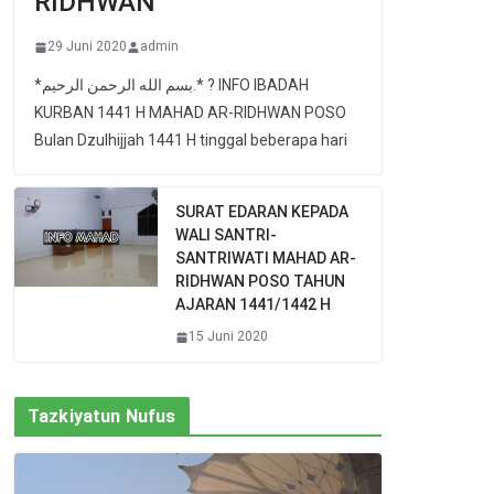
RIDHWAN
29 Juni 2020
admin
*بسم الله الرحمن الرحيم.* ? INFO IBADAH
KURBAN 1441 H MAHAD AR-RIDHWAN POSO
Bulan Dzulhijjah 1441 H tinggal beberapa hari
SURAT EDARAN KEPADA
WALI SANTRI-
SANTRIWATI MAHAD AR-
RIDHWAN POSO TAHUN
AJARAN 1441/1442 H
15 Juni 2020
Tazkiyatun Nufus