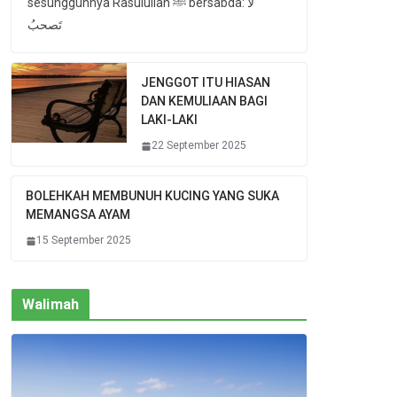
sesungguhnya Rasulullah ﷺ bersabda: لا
تَصحبُ
JENGGOT ITU HIASAN
DAN KEMULIAAN BAGI
LAKI-LAKI
22 September 2025
BOLEHKAH MEMBUNUH KUCING YANG SUKA
MEMANGSA AYAM
15 September 2025
Walimah