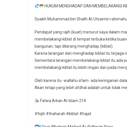
HUKUM MENGHADAP DAN MEMBELAKANGI KIB
Syaikh Muhammad bin Shalih Al-Utsaimin rahimahul
Pendapat yang rajih (kuat) menurut saya dalam 
membelakangi kiblat di tempat terbuka ketika buang
bangunan, tapi dilarang menghadap (kiblat).
Karena larangan dari menghadap kiblat itu terjaga 
Sementara larangan membelakangi kiblat itu ada pengkhu
membelakangi kiblat itu lebih ringan dari pada meng
Oleh karena itu -wallahu a’lam- ada keringanan dal
Akan tetapi yang lebih afdhal adalah untuk tidak
Fatwa Arkan Al-Islam 214
#fiqih #thaharah #kiblat #hajat
|| Grup Whatsap Ma’had Ar-Ridhwan Poso