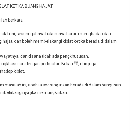
LAT KETIKA BUANG HAJAT
lah berkata :
masalah ini, sesungguhnya hukumnya haram menghadap dan
 hajat, dan boleh membelakangi kiblat ketika berada di dalam
riwayatnya, dan disana tidak ada pengkhususan.
susan dengan perbuatan Beliau ﷺ, dan juga
hadap kiblat.
am masalah ini, apabila seorang insan berada di dalam bangunan.
 membelakanginya jika memungkinkan.