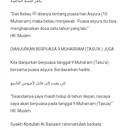
يكفر السنة الماضية
“Dan Beliau ﷺ ditanya tentang puasa hari Asyura (10
Muharram) maka beliau menjawab : Puasa asyura itu bisa
menghapuskan dosa satu tahun yang lalu.”
HR. Muslim.
DIANJURKAN BERPUASA 9 MUHARRAM (TASU’A ) JUGA
Kita dianjurkan berpuasa tanggal 9 Muharam (Tasu’a)
bersama puasa asyura. Berdasarkan hadits :
لئن بقيت إلى قابل لأصومن التاسع
“Seandainya saya masih hidup di tahun depan, niscaya
saya akan berpuasa pada tanggal 9 Muharram (Tasua).”
HR. Muslim.
Syaikh Abdullah Al-Basaam rahimahullah berkata :