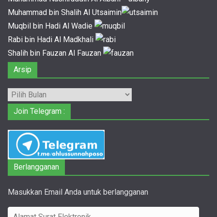
Muhammad bin Shalih Al Utsaimin
Muqbil bin Hadi Al Wadie
Rabi bin Hadi Al Madkhali
Shalih bin Fauzan Al Fauzan
Arsip
Arsip
Join Telegram :
Berlangganan
Masukkan Email Anda untuk berlangganan
A