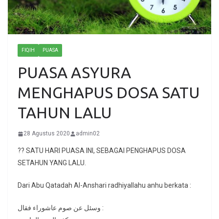
FIQIH
PUASA
PUASA ASYURA
MENGHAPUS DOSA SATU
TAHUN LALU
28 Agustus 2020
admin02
?? SATU HARI PUASA INI, SEBAGAI PENGHAPUS DOSA
SETAHUN YANG LALU.
Dari Abu Qatadah Al-Anshari radhiyallahu anhu berkata :
وسئل عن صوم عاشوراء فقال :