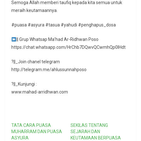
Semoga Allah memberi taufiq kepada kita semua untuk
meraih keutamaannya.
#puasa #asyura #tasua #yahudi #penghapus_dosa
|| Grup Whatsap Ma’had Ar-Ridhwan Poso
https://chat.whatsapp.com/HrChb7DQwvQCwmhQp0lHdt
?||_Join chanel telegram
http://telegram.me/ahlussunnahposo
?||_Kunjungi :
www.mahad-arridhwan.com
TATA CARA PUASA
SEKILAS TENTANG
MUHARRAM DAN PUASA
SEJARAH DAN
ASYURA
KEUTAMAAN BERPUASA