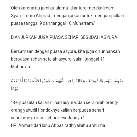
Oleh karena itu jumhur ulama -diantara mereka Imam
Syafi’i Imam Ahmad- menganjurkan untuk mengumpulkan
puasa tanggal 9 dan tanggal 10 Muharram.”
DIANJURKAN JUGA PUASA SEHARI SESUDAH ASYURA
Bersamaan dengan puasa asyura, kita juga disunnahkan
berpuasa sehari setelah asyura, yakni tanggal 11
Muharram.
صُومُوا يَوْمَ عَاشُورَاءَ ، وَخَالِفُوا فِيهِ الْيَهُودَ ، صُومُوا قَبْلَهُ يَوْمًا أَوْ بَعْدَهُ
يَوْمًا
“Berpuasalah kalian di hari asyura, dan selisihilah orang-
orang yahudi! Hendaknya kalian berpuasa sehari
sebelumnya atau sehari sesudahnya.”
HR. Ahmad dari Ibnu Abbas radhiyallahu anhuma.