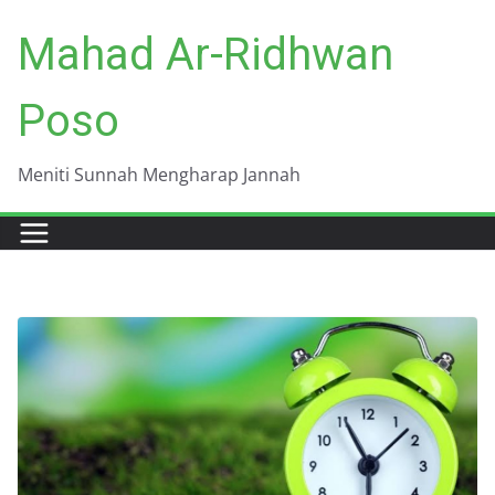
Skip
Mahad Ar-Ridhwan
to
content
Poso
Meniti Sunnah Mengharap Jannah