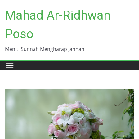
Skip
Mahad Ar-Ridhwan
to
content
Poso
Meniti Sunnah Mengharap Jannah