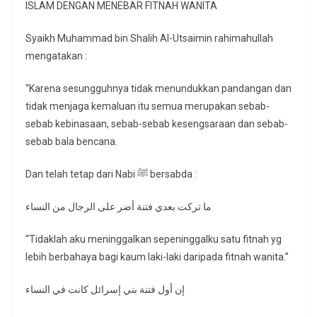
ISLAM DENGAN MENEBAR FITNAH WANITA
Syaikh Muhammad bin Shalih Al-Utsaimin rahimahullah
mengatakan :
“Karena sesungguhnya tidak menundukkan pandangan dan
tidak menjaga kemaluan itu semua merupakan sebab-
sebab kebinasaan, sebab-sebab kesengsaraan dan sebab-
sebab bala bencana.
Dan telah tetap dari Nabi ﷺ bersabda :
ما تركت بعدي فتنة أضر على الرجال من النساء
“Tidaklah aku meninggalkan sepeninggalku satu fitnah yg
lebih berbahaya bagi kaum laki-laki daripada fitnah wanita.”
إن أول فتنة بني إسرائل كانت في النساء