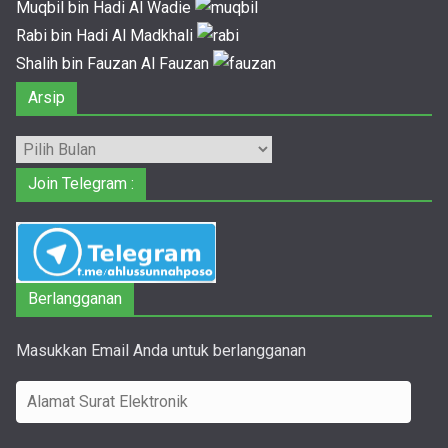
Muqbil bin Hadi Al Wadie
Rabi bin Hadi Al Madkhali
Shalih bin Fauzan Al Fauzan
Arsip
Arsip
Join Telegram :
Berlangganan
Masukkan Email Anda untuk berlangganan
A
l