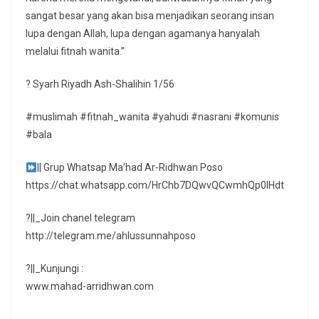
sangat besar yang akan bisa menjadikan seorang insan
lupa dengan Allah, lupa dengan agamanya hanyalah
melalui fitnah wanita.”
? Syarh Riyadh Ash-Shalihin 1/56
#muslimah #fitnah_wanita #yahudi #nasrani #komunis
#bala
|| Grup Whatsap Ma’had Ar-Ridhwan Poso
https://chat.whatsapp.com/HrChb7DQwvQCwmhQp0lHdt
?||_Join chanel telegram
http://telegram.me/ahlussunnahposo
?||_Kunjungi :
www.mahad-arridhwan.com