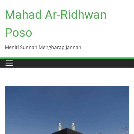
Skip
Mahad Ar-Ridhwan
to
content
Poso
Meniti Sunnah Mengharap Jannah