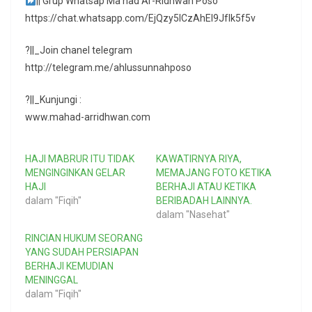
|| Grup Whatsap Ma’had Ar-Ridhwan Poso
https://chat.whatsapp.com/EjQzy5ICzAhEl9JfIk5f5v
?||_Join chanel telegram
http://telegram.me/ahlussunnahposo
?||_Kunjungi :
www.mahad-arridhwan.com
HAJI MABRUR ITU TIDAK
KAWATIRNYA RIYA,
MENGINGINKAN GELAR
MEMAJANG FOTO KETIKA
HAJI
BERHAJI ATAU KETIKA
dalam "Fiqih"
BERIBADAH LAINNYA.
dalam "Nasehat"
RINCIAN HUKUM SEORANG
YANG SUDAH PERSIAPAN
BERHAJI KEMUDIAN
MENINGGAL
dalam "Fiqih"