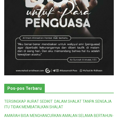
Pos-pos Terbaru
TERSINGKAP AURAT SEDIKIT DALAM SHALAT TANPA SENGAJA
ITU TIDAK MEMBATALKAN SHALAT
AMARAH BISA MENGHANCURKAN AMALAN SELAMA BERTAHUN-