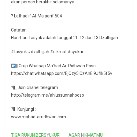
akan pernah berakhir selamanya.
? Lathaa’if Al-Ma’aarif 504
Catatan :
Hari-hari Tasyrik adalah tanggal 11, 12 dan 13 Dzulhijjah.
#tasyrik #dzulhijjah #nikmat #syukur
|| Grup Whatsap Ma’had Ar-Ridhwan Poso
https://chat.whatsapp.com/EjQzy5ICzAhEl9JfIk5f5v
?||_Join chanel telegram
http://telegram.me/ahlussunnahposo
?||_Kunjungi :
www.mahad-arridhwan.com
TIGA RUKUN BERSYUKUR
AGAR NIKMATMU