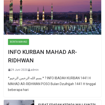
BERITA MAHAD
INFO KURBAN MAHAD AR-
RIDHWAN
29 Juni 2020
admin
*بسم الله الرحمن الرحيم.* ? INFO IBADAH KURBAN 1441 H
MAHAD AR-RIDHWAN POSO Bulan Dzulhijjah 1441 H tinggal
beberapa hari
SURAT EDARAN KEPADA WALI SANTRI-