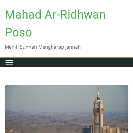
Skip
Mahad Ar-Ridhwan
to
content
Poso
Meniti Sunnah Mengharap Jannah