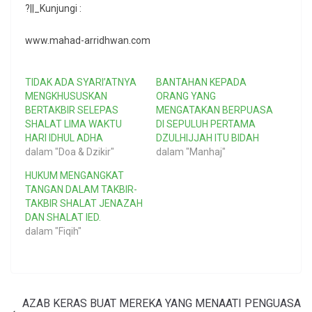
?||_Kunjungi :
www.mahad-arridhwan.com
TIDAK ADA SYARI’ATNYA
BANTAHAN KEPADA
MENGKHUSUSKAN
ORANG YANG
BERTAKBIR SELEPAS
MENGATAKAN BERPUASA
SHALAT LIMA WAKTU
DI SEPULUH PERTAMA
HARI IDHUL ADHA
DZULHIJJAH ITU BIDAH
dalam "Doa & Dzikir"
dalam "Manhaj"
HUKUM MENGANGKAT
TANGAN DALAM TAKBIR-
TAKBIR SHALAT JENAZAH
DAN SHALAT IED.
dalam "Fiqih"
AZAB KERAS BUAT MEREKA YANG MENAATI PENGUASA