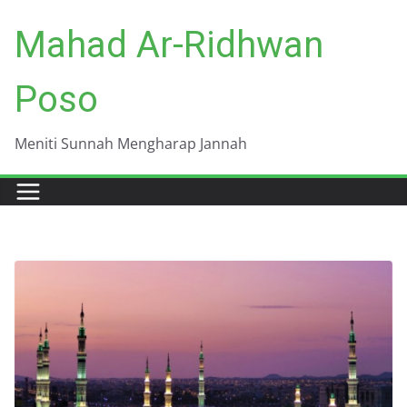
Skip
Mahad Ar-Ridhwan
to
content
Poso
Meniti Sunnah Mengharap Jannah