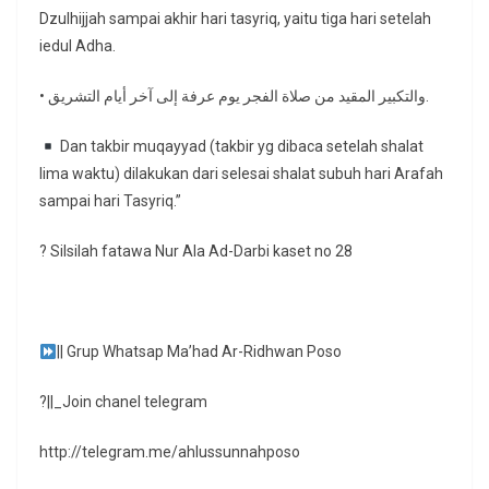
Dzulhijjah sampai akhir hari tasyriq, yaitu tiga hari setelah
iedul Adha.
• والتكبير المقيد من صلاة الفجر يوم عرفة إلى آخر أيام التشريق.
Dan takbir muqayyad (takbir yg dibaca setelah shalat
lima waktu) dilakukan dari selesai shalat subuh hari Arafah
sampai hari Tasyriq.”
? Silsilah fatawa Nur Ala Ad-Darbi kaset no 28
|| Grup Whatsap Ma’had Ar-Ridhwan Poso
?||_Join chanel telegram
http://telegram.me/ahlussunnahposo