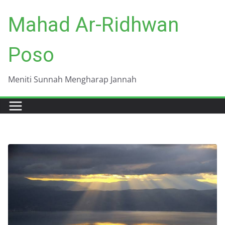
Skip
Mahad Ar-Ridhwan
to
content
Poso
Meniti Sunnah Mengharap Jannah