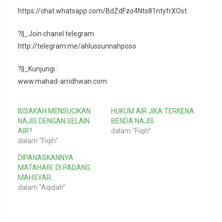
https://chat.whatsapp.com/BdZdFzo4Nts81ntyfrXOst
?||_Join chanel telegram
http://telegram.me/ahlussunnahposo
?||_Kunjungi :
www.mahad-arridhwan.com
BISAKAH MENSUCIKAN
HUKUM AIR JIKA TERKENA
NAJIS DENGAN SELAIN
BENDA NAJIS
AIR?
dalam "Fiqih"
dalam "Fiqih"
DIPANASKANNYA
MATAHARI DI PADANG
MAHSYAR.
dalam "Aqidah"