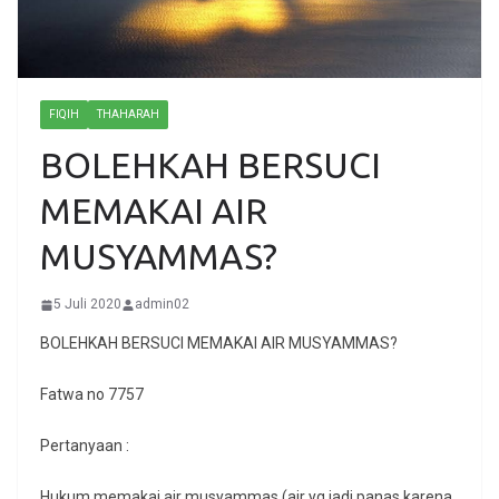
FIQIH
THAHARAH
BOLEHKAH BERSUCI
MEMAKAI AIR
MUSYAMMAS?
5 Juli 2020
admin02
BOLEHKAH BERSUCI MEMAKAI AIR MUSYAMMAS?
Fatwa no 7757
Pertanyaan :
Hukum memakai air musyammas (air yg jadi panas karena