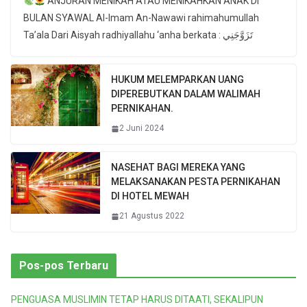
ANJURAN MENIKAH ATAU MENIKAHKAN ANAK DI
BULAN SYAWAL Al-Imam An-Nawawi rahimahumullah
Ta’ala Dari Aisyah radhiyallahu ‘anha berkata : تَزَوَّجَنِي
HUKUM MELEMPARKAN UANG
DIPEREBUTKAN DALAM WALIMAH
PERNIKAHAN.
2 Juni 2024
NASEHAT BAGI MEREKA YANG
MELAKSANAKAN PESTA PERNIKAHAN
DI HOTEL MEWAH
21 Agustus 2022
Pos-pos Terbaru
PENGUASA MUSLIMIN TETAP HARUS DITAATI, SEKALIPUN