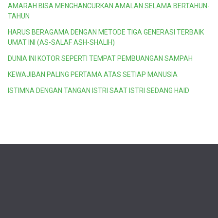
AMARAH BISA MENGHANCURKAN AMALAN SELAMA BERTAHUN-
TAHUN
HARUS BERAGAMA DENGAN METODE TIGA GENERASI TERBAIK
UMAT INI (AS-SALAF ASH-SHALIH)
DUNIA INI KOTOR SEPERTI TEMPAT PEMBUANGAN SAMPAH
KEWAJIBAN PALING PERTAMA ATAS SETIAP MANUSIA
ISTIMNA DENGAN TANGAN ISTRI SAAT ISTRI SEDANG HAID