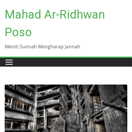
Skip
Mahad Ar-Ridhwan
to
content
Poso
Meniti Sunnah Mengharap Jannah