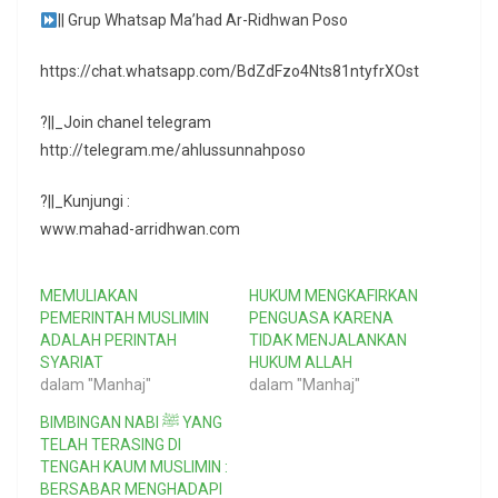
|| Grup Whatsap Ma’had Ar-Ridhwan Poso
https://chat.whatsapp.com/BdZdFzo4Nts81ntyfrXOst
?||_Join chanel telegram
http://telegram.me/ahlussunnahposo
?||_Kunjungi :
www.mahad-arridhwan.com
MEMULIAKAN
HUKUM MENGKAFIRKAN
PEMERINTAH MUSLIMIN
PENGUASA KARENA
ADALAH PERINTAH
TIDAK MENJALANKAN
SYARIAT
HUKUM ALLAH
dalam "Manhaj"
dalam "Manhaj"
BIMBINGAN NABI ﷺ YANG
TELAH TERASING DI
TENGAH KAUM MUSLIMIN :
BERSABAR MENGHADAPI