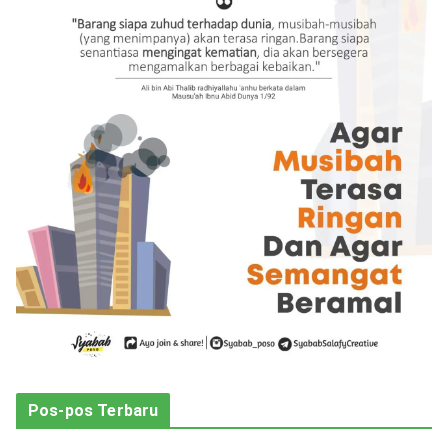
o
r
i
Pos-pos Terbaru