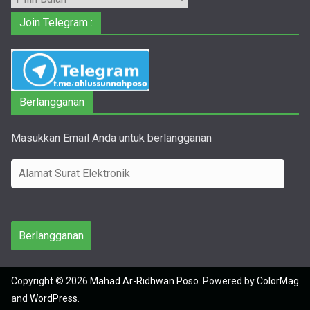
Join Telegram :
Berlangganan
Masukkan Email Anda untuk berlangganan
A
l
a
m
Berlangganan
a
t
Copyright © 2026
Mahad Ar-Ridhwan Poso
. Powered by
ColorMag
S
and
WordPress
.
u