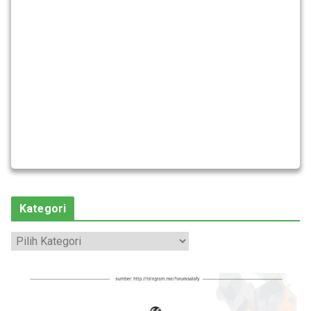
Kategori
K
a
t
e
g