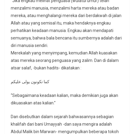
“Jika engkau melihat penguasa (wulatul umur) telah
menzalimi manusia, menzalimi harta mereka atau badan
mereka, atau menghalangi mereka dari berdakwah di jalan
Allah atau yang semisal itu, maka hendaknya engkau
perhatikan keadaan manusia. Engkau akan mendapati
semuanya, bahwa bala bencana itu sumbernya adalah dari
diri manusia sendiri.
Merekalah yang menyimpang, kemudian Allah kuasakan
atas mereka seorang penguasa yang zalim. Dan di dalam
atsar salaf, -bukan hadits- dikatakan :
كما تكونون يولى عليكم
“Sebagaimana keadaan kalian, maka demikian juga akan
dikuasakan atas kalian.”
Dan disebutkan dalam sejarah bahwasannya sebagian
khalifah dari bani Umayyah -dan saya mengira adalah
Abdul Malik bin Marwan- mengumpulkan beberapa tokoh