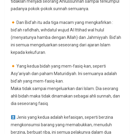
tidaklah menjadi seorang Ahlussunnah sampai terkumpul
padanya pokok-pokok sunnah semuanya.
Dan Bid’ah itu ada tiga macam yang mengkafirkan :
bid’ah rafidhah, wihdatul wujud Al Ittihad wal hulul
(menyatunya hamba dengan Allah) dan Jahmiyyah. Bid’ah
ini semua mengeluarkan seseorang dari ajaran Islam
kepada kekufuran.
Yang kedua bidah yang mem-fasiq-kan, seperti
Asy’ariyah dan paham Maturidiyah. Ini semuanya adalah
bid’ah yang mem-fasiq-kan.
Maka tidak sampai mengeluarkan dari Islam. Dia seorang
ahli bidah maka tidak dinamakan sebagai ahli sunnah, dan
dia seseorang fasiq.
Jenis yang kedua adalah kefasiqan, seperti berzina
mengkonsumsi barang yang memabukkan, menuduh
berzina, berbuat riba, ini semua pelakunya dalam dua