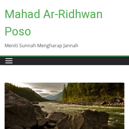
Skip
Mahad Ar-Ridhwan
to
content
Poso
Meniti Sunnah Mengharap Jannah