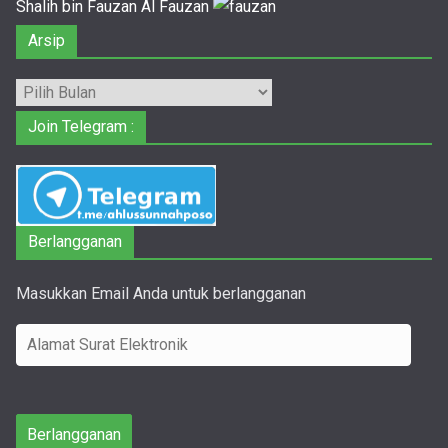
Shalih bin Fauzan Al Fauzan
Arsip
Arsip
Join Telegram :
Berlangganan
Masukkan Email Anda untuk berlangganan
A
l
a
m
Berlangganan