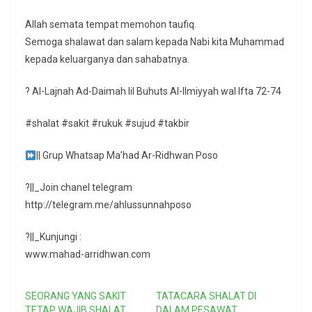
Allah semata tempat memohon taufiq.
Semoga shalawat dan salam kepada Nabi kita Muhammad
kepada keluarganya dan sahabatnya.
? Al-Lajnah Ad-Daimah lil Buhuts Al-Ilmiyyah wal Ifta 72-74
#shalat #sakit #rukuk #sujud #takbir
|| Grup Whatsap Ma’had Ar-Ridhwan Poso
?||_Join chanel telegram
http://telegram.me/ahlussunnahposo
?||_Kunjungi :
www.mahad-arridhwan.com
SEORANG YANG SAKIT
TATACARA SHALAT DI
TETAP WAJIB SHALAT,
DALAM PESAWAT