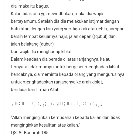
dia, maka itu bagus.
Kalau tidak ada yg mewudhukan, maka dia wajib
bertayamum. Setelah dia dia melakukan istijmar dengan
batu atau dengan tisu yang suci tiga kali atau lebih, sampai
bersih tempat keluarnya najis, jalan depan ((qubul) dan
jalan belakang (dubur).
Dan wajib dia menghadap kiblat
Dalam keadaan dia berada di atas ranjangnya, kalau
ternyata tidak mampu untuk bergeser menghadap kiblat
hendaknya, dia meminta kepada orang yang mengurusinya
untuk menghadapkan ranjangnya ke arah kiblat,
berdasarkan firman Allah :
یُرِیدُ ٱللَّهُ بِكُمُ ٱلۡیُسۡرَ وَلَا یُرِیدُ بِكُمُ ٱلۡعُسۡرَ
“Allah menginginkan kemudahan kepada kalian dan tidak
menginginkan kesulitan atas kalian.”
QS. Al-Baqarah 185