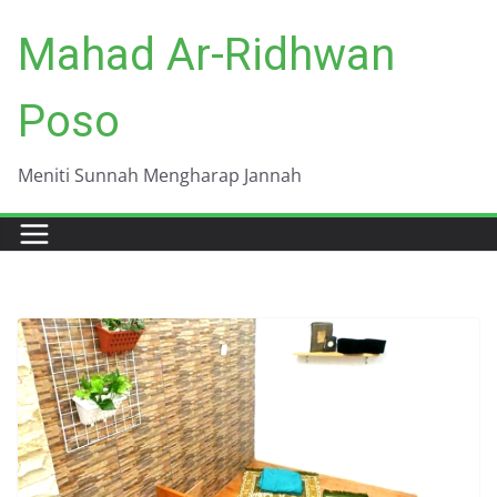
Skip
Mahad Ar-Ridhwan
to
content
Poso
Meniti Sunnah Mengharap Jannah