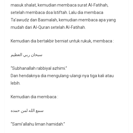
masuk shalat, kemudian membaca surat Al-Fatihah,
setelah membaca doa Istiftah. Lalu dia membaca
Ta’awudz dan Basmalah, kemudian membaca apa yang
mudah dari Al-Quran setelah Al-Fatihah.
Kemudian dia bertakbir berniat untuk rukuk, membaca :
سبحان ربي العظيم
“Subhanallah rabbiyal azhimi.”
Dan hendaknya dia mengulang-ulangi nya tiga kali atau
lebih.
Kemudian dia membaca :
سمع الله لمن حمده
“Sami’allahu liman hamidah.”