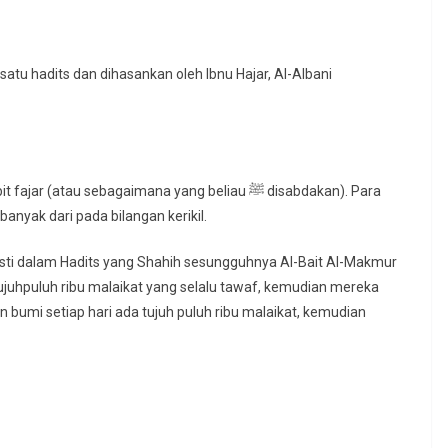
 hadits dan dihasankan oleh Ibnu Hajar, Al-Albani
atau sebagaimana yang beliau ﷺ disabdakan). Para
banyak dari pada bilangan kerikil.
asti dalam Hadits yang Shahih sesungguhnya Al-Bait Al-Makmur
a tujuhpuluh ribu malaikat yang selalu tawaf, kemudian mereka
an bumi setiap hari ada tujuh puluh ribu malaikat, kemudian