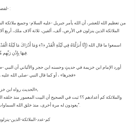
لفضيلة الشيخ الدُّكْتُورْ عَبْدُ الله بنُ صَلْفِيقْ الظّفِيرِي -حَـفِظَهُ الله- :
الملائكة الذين ينزلون في الأرض، ألف، ألفين، ثلاثة آلاف ملك، أربع 
فِيهَا بِإِذْنِ رَبِّهِم مِّن كُلِّ أَمْرٍ ﴿4﴾ سَلَامٌ هِيَ حَتَّىٰ مَطْلَعِ الْفَجْرِ ﴿5﴾) [القدر: 1-5].
أورد الإمام ابن خزيمة في حديثٍ وحسنه ابن حجر والألباني أن النبي -صل
فجرها» ، أو كما قال النبي -صلى الله عليه وسلم-: «الْمَلائِكَةُ لَيْلَةَ الْقَدْرِ فِي الأَرْضِ أَكْثَرُ مِنْ عَدَدِ الْحَصَى»
الحديث رواه ابن خزيمة وحسنه ابن حجر وحسنه الألباني. «أَكْثَرُ مِنْ عَدَدِ الْحَصَى»,
يعودون له مرة أخرى، منذ خلق الله السماوات والأرض كل يوم سبعون ألف ملك ثم لا يعودون مرة أخرى“.
content/makalate/كم-عدد-الملائكة-الذين-ينزلون-ليلة-القدر