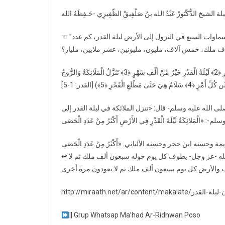
☜ ”من تعظيم الله للعشر، أن الله يأمر جبريل -عليه السلام- وجميع ملائكة السماوات السبع في النزول إلى الأرض ليلة القدر، كم عدد
آلاف ملك، خمس آلاف، مليون، مليونين، عشر ملايين، مليار؟
اسمعوا ما قال الله (إِنَّا أَنزَلْنَاهُ فِي لَيْلَةِ الْقَدْرِ ﴿1﴾ وَمَا أَدْرَاكَ مَا لَيْلَةُ الْقَدْرِ ﴿2﴾ لَيْلَةُ الْقَدْرِ خَيْرٌ مِّنْ أَلْفِ شَهْرٍ ﴿3﴾ تَنَزَّلُ الْمَلَائِكَةُ وَالرُّوحُ
ى الله عليه وسلم- قال: «تنزل الملائكة في ليلة القدر إلى
↫ والملائكة كم أعدادهم ؟؟ ثبت في الصحيح أن البيت المعمور منذ خلقه الله -عز وجل- يطوف كل يوم حوله سبعون ألف ملك ثم لا
http://miraath.net/ar/
|| Grup Whatsap Ma’had Ar-Ridhwan Poso