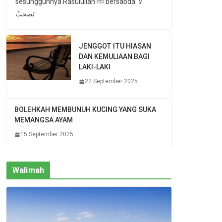
sesungguhnya Rasulullah ﷺ bersabda: لا
تَصحبُ
JENGGOT ITU HIASAN
DAN KEMULIAAN BAGI
LAKI-LAKI
22 September 2025
BOLEHKAH MEMBUNUH KUCING YANG SUKA
MEMANGSA AYAM
15 September 2025
Walimah