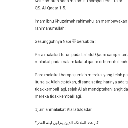
Keselamatan pada malam itu sampai terbit fajar.
QS. Al-Qadar 1-5.
Imam Ibnu Khuzaimah rahimahullah membawakan satu
rahimahumullah :
Sesungguhnya Nabi ﷺ bersabda :
Para malaikat turun pada Lailatul Qadar sampai terbit fajar (
malaikat pada malam lailatul qadar di bumi itu lebih 
Para malaikat berapa jumlah mereka, yang telah p
itu sejak Allah ciptakan, di sana setiap harinya ad
tidak kembali lagi, sejak Allah menciptakan langit d
mereka tidak kembali lagi.
#jumlahmalaikat #lailatulqadar
كم عدد الملائكة الذين ينزلون ليلة القدر؟