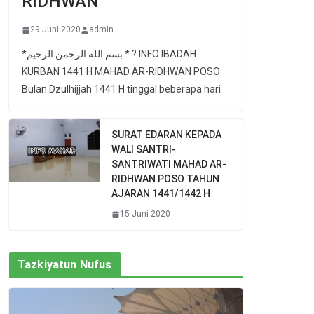
RIDHWAN
29 Juni 2020
admin
*بسم الله الرحمن الرحيم.* ? INFO IBADAH
KURBAN 1441 H MAHAD AR-RIDHWAN POSO
Bulan Dzulhijjah 1441 H tinggal beberapa hari
SURAT EDARAN KEPADA
WALI SANTRI-
SANTRIWATI MAHAD AR-
RIDHWAN POSO TAHUN
AJARAN 1441/1442 H
15 Juni 2020
Tazkiyatun Nufus