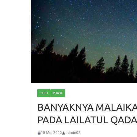
FIQIH
PUASA
BANYAKNYA MALAIKA
PADA LAILATUL QAD
15 Mei 2020
admin02