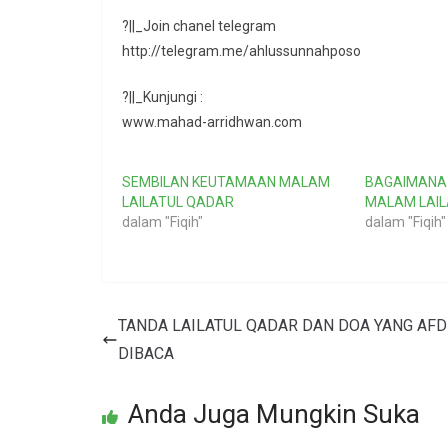
?||_Join chanel telegram
http://telegram.me/ahlussunnahposo
?||_Kunjungi :
www.mahad-arridhwan.com
SEMBILAN KEUTAMAAN MALAM
BAGAIMANA
LAILATUL QADAR
MALAM LAIL
dalam "Fiqih"
dalam "Fiqih"
TANDA LAILATUL QADAR DAN DOA YANG AF
DIBACA
Anda Juga Mungkin Suka