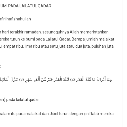
UMI PADA LAILATUL QADAR
iri hafizhahullah :
h hari terakhir ramadan, sesungguhnya Allah memerintahkan
 mereka turun ke bumi pada Lailatul Qadar. Berapa jumlah malaikat
u, empat ribu, lima ribu atau satu juta atau dua juta, puluhan juta
:
) pada lailatul qadar.
a malam itu para malaikat dan Jibril turun dengan ijin Rabb mereka