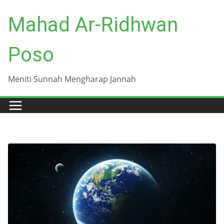
Skip
Mahad Ar-Ridhwan
to
content
Poso
Meniti Sunnah Mengharap Jannah