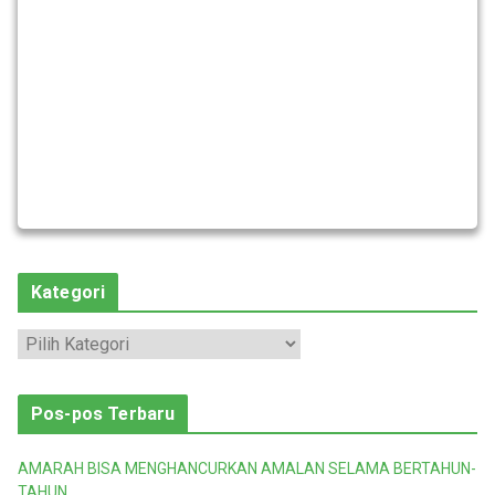
Kategori
K
a
t
Pos-pos Terbaru
e
g
AMARAH BISA MENGHANCURKAN AMALAN SELAMA BERTAHUN-
o
TAHUN