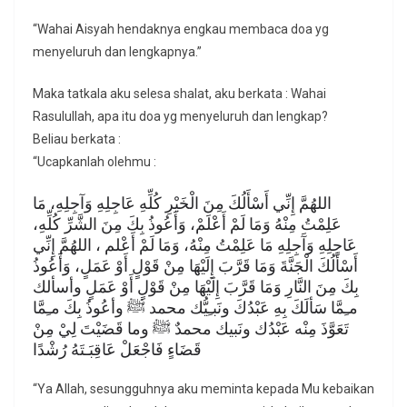
“Wahai Aisyah hendaknya engkau membaca doa yg
menyeluruh dan lengkapnya.”
Maka tatkala aku selesa shalat, aku berkata : Wahai
Rasulullah, apa itu doa yg menyeluruh dan lengkap?
Beliau berkata :
“Ucapkanlah olehmu :
اللهُمَّ إِنِّي أَسْأَلُكَ مِنَ الْخَيْرِ كُلِّهِ عَاجِلِهِ وَآجِلِهِ، مَا
عَلِمْتُ مِنْهُ وَمَا لَمْ أَعْلَمْ، وَأَعُوذُ بِكَ مِنَ الشَّرِّ كُلِّهِ،
عَاجِلِهِ وَآَجِلِهِ مَا عَلِمْتُ مِنْهُ، وَمَا لَمْ أَعْلم ، اللهُمَّ إِنِّي
أَسْأَلُكَ الْجَنَّةَ وَمَا قَرَّبَ إِلَيْهَا مِنْ قَوْلٍ أَوْ عَمَلٍ، وَأَعُوذُ
بِكَ مِنَ النَّارِ وَمَا قَرَّبَ إِلَيْهَا مِنْ قَوْلٍ أَوْ عَمَلٍ وأسألك
مـِمَّا سَألَكَ بِهِ عَبْدُكَ ونَبـِيُّك محمد ﷺ وأعُوذُ بِكَ مـِمَّا
تَعَوَّذَ مِنْه عَبْدُك ونَبيك محمدٌ ﷺ وما قَضَيْتَ لِيْ مِنْ
قَضَاءٍ فَاجْعَلْ عَاقِبَـتَهُ رُشْدًا
“Ya Allah, sesungguhnya aku meminta kepada Mu kebaikan