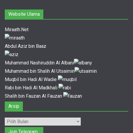
Website Ulama
Miraath.Net
Abdul Aziz bin Baaz
Muhammad Nashiruddin Al Albani
Muhammad bin Shalih Al Utsaimin
Muqbil bin Hadi Al Wadie
Rabi bin Hadi Al Madkhali
Shalih bin Fauzan Al Fauzan
Arsip
Arsip
Join Telegram :