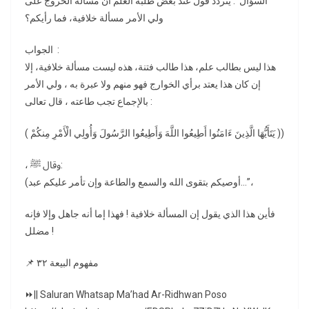
السؤال : يتردد قول عند بعض طلبة العلم أن مسألة الخروج على
ولي الأمر مسألة خلافية، فما رأيكم؟
الجواب :
هذا ليس بطالب علم، هذا طالب فتنة، هذه ليست مسألة خلافية، إلا
إن كان هذا يعتد برأي الخوارج فهو منهم ولا عبرة به ، ولي الأمر
بالإجماع تجب طاعته ، قال تعالى :
( يَتَأَيُّهَا الَّذِينَ ءَامَنُوا أَطِيعُوا اللَّهَ وَأَطِيعُوا الرَّسُولَ وَأُولِي الْأَمْرِ مِنكُمْ ))
، وقال ﷺ:
(أوصيكم بتقوى الله والسمع والطاعة وإن تأمر عليكم عبد…”،
فأين هذا الذي يقول إن المسألة خلافية ! فهذا إما أنه جاهل وإلا فإنه
مضلل !
📌 مفهوم البيعة ٣٢
⏩|| Saluran Whatsap Ma’had Ar-Ridhwan Poso