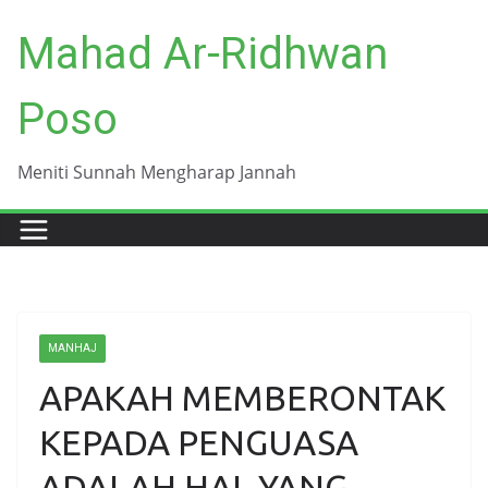
Skip
Mahad Ar-Ridhwan
to
content
Poso
Meniti Sunnah Mengharap Jannah
MANHAJ
APAKAH MEMBERONTAK
KEPADA PENGUASA
ADALAH HAL YANG