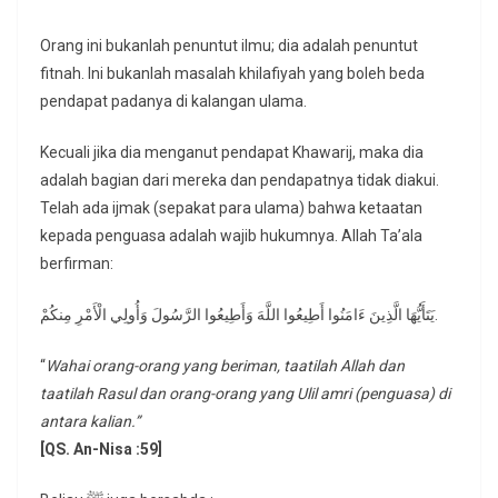
Orang ini bukanlah penuntut ilmu; dia adalah penuntut
fitnah. Ini bukanlah masalah khilafiyah yang boleh beda
pendapat padanya di kalangan ulama.
Kecuali jika dia menganut pendapat Khawarij, maka dia
adalah bagian dari mereka dan pendapatnya tidak diakui.
Telah ada ijmak (sepakat para ulama) bahwa ketaatan
kepada penguasa adalah wajib hukumnya. Allah Ta’ala
berfirman:
يَتَأَيُّهَا الَّذِينَ ءَامَنُوا أَطِيعُوا اللَّهَ وَأَطِيعُوا الرَّسُولَ وَأُولِي الْأَمْرِ مِنكُمْ.
“
Wahai orang-orang yang beriman, taatilah Allah dan
taatilah Rasul dan orang-orang yang Ulil amri (penguasa) di
antara kalian.”
[QS. An-Nisa :59]