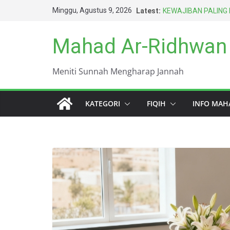
Skip
Minggu, Agustus 9, 2026
Latest:
KEWAJIBAN PALING
to
TERSINGKAP AURAT
SENGAJA ITU TIDA
content
Mahad Ar-Ridhwan
AMARAH BISA MEN
BERTAHUN-TAHUN
HARUS BERAGAMA 
Meniti Sunnah Mengharap Jannah
TERBAIK UMAT INI 
DUNIA INI KOTOR 
KATEGORI
FIQIH
INFO MAH