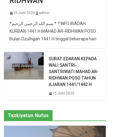
RIDHWAN
29 Juni 2020
admin
*بسم الله الرحمن الرحيم.* ? INFO IBADAH
KURBAN 1441 H MAHAD AR-RIDHWAN POSO
Bulan Dzulhijjah 1441 H tinggal beberapa hari
SURAT EDARAN KEPADA
WALI SANTRI-
SANTRIWATI MAHAD AR-
RIDHWAN POSO TAHUN
AJARAN 1441/1442 H
15 Juni 2020
Tazkiyatun Nufus