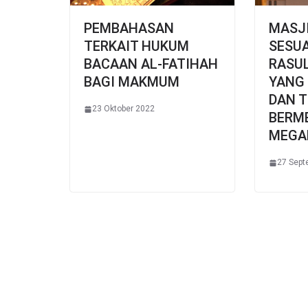
PEMBAHASAN
MASJ
TERKAIT HUKUM
SESU
BACAAN AL-FATIHAH
RASULUL
BAGI MAKMUM
YANG
DAN T
23 Oktober 2022
BERM
MEGA
27 Sept