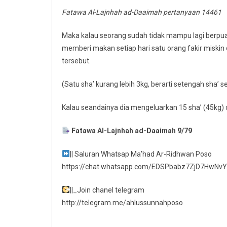
Fatawa Al-Lajnhah ad-Daaimah pertanyaan 14461
Maka kalau seorang sudah tidak mampu lagi berpuas
memberi makan setiap hari satu orang fakir miski
tersebut.
(Satu sha’ kurang lebih 3kg, berarti setengah sha’ s
Kalau seandainya dia mengeluarkan 15 sha’ (45kg) 
Fatawa Al-Lajnhah ad-Daaimah 9/79
|| Saluran Whatsap Ma’had Ar-Ridhwan Poso
https://chat.whatsapp.com/EDSPbabz7ZjD7HwNv
||_Join chanel telegram
http://telegram.me/ahlussunnahposo