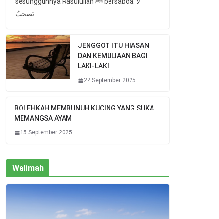
sesungguhnya Rasulullah ﷺ bersabda: لا
تَصحبُ
JENGGOT ITU HIASAN
DAN KEMULIAAN BAGI
LAKI-LAKI
22 September 2025
BOLEHKAH MEMBUNUH KUCING YANG SUKA
MEMANGSA AYAM
15 September 2025
Walimah