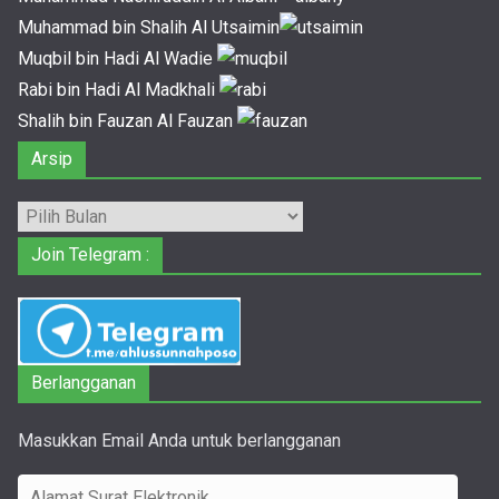
Muhammad bin Shalih Al Utsaimin
Muqbil bin Hadi Al Wadie
Rabi bin Hadi Al Madkhali
Shalih bin Fauzan Al Fauzan
Arsip
Arsip
Join Telegram :
Berlangganan
Masukkan Email Anda untuk berlangganan
A