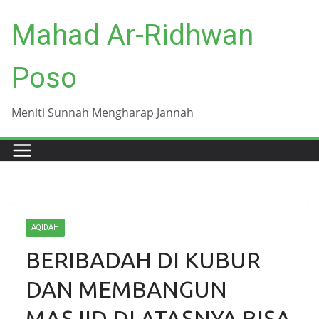
Skip
Mahad Ar-Ridhwan
to
content
Poso
Meniti Sunnah Mengharap Jannah
AQIDAH
BERIBADAH DI KUBUR
DAN MEMBANGUN
MASJID DI ATASNYA BISA