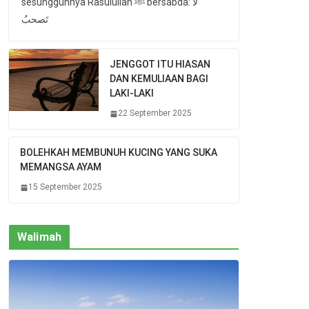
sesungguhnya Rasulullah ﷺ bersabda: لا
تَصحبُ
JENGGOT ITU HIASAN
DAN KEMULIAAN BAGI
LAKI-LAKI
22 September 2025
BOLEHKAH MEMBUNUH KUCING YANG SUKA
MEMANGSA AYAM
15 September 2025
Walimah