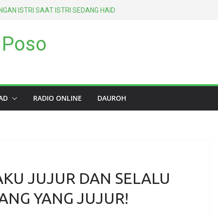
GAN ISTRI SAAT ISTRI SEDANG HAID
GHANCURKAN AMALAN SELAMA
 Poso
ENGAN METODE TIGA GENERASI
AS-SALAF ASH-SHALIH)
EPERTI TEMPAT PEMBUANGAN SAMPAH
PERTAMA ATAS SETIAP MANUSIA
AD
RADIO ONLINE
DAUROH
KU JUJUR DAN SELALU
NG YANG JUJUR!