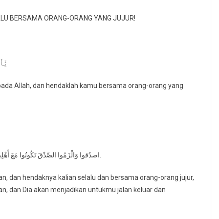
LU BERSAMA ORANG-ORANG YANG JUJUR!
يَٰٓ
pada Allah, dan hendaklah kamu bersama orang-orang yang
اصدُقوا وَالْزَمُوا الصِّدْقَ تَكُونُوا مَعَ أَهْلِهِ وَتَنْجُوَا مِنَ الْمَهَالِكِ وَيَجْعَلُ لَكُمْ فَرَجًا مِنْ أُمُورِكُمْ، وَمَخْرَجًا.
ran, dan hendaknya kalian selalu dan bersama orang-orang jujur,
an, dan Dia akan menjadikan untukmu jalan keluar dan