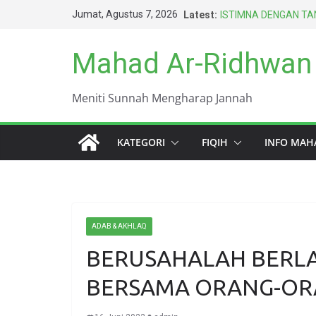
Skip
Jumat, Agustus 7, 2026
Latest:
ISTIMNA DENGAN TAN
to
AMARAH BISA MEN
BERTAHUN-TAHUN
content
Mahad Ar-Ridhwan
HARUS BERAGAMA D
TERBAIK UMAT INI (
DUNIA INI KOTOR S
Meniti Sunnah Mengharap Jannah
KEWAJIBAN PALING 
KATEGORI
FIQIH
INFO MAH
ADAB & AKHLAQ
BERUSAHALAH BERLA
BERSAMA ORANG-ORA