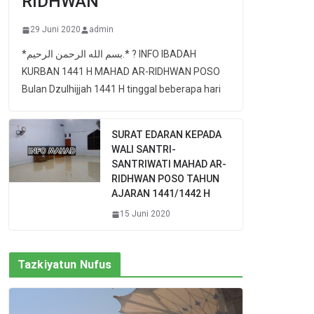
RIDHWAN
29 Juni 2020
admin
*بسم الله الرحمن الرحيم.* ? INFO IBADAH
KURBAN 1441 H MAHAD AR-RIDHWAN POSO
Bulan Dzulhijjah 1441 H tinggal beberapa hari
SURAT EDARAN KEPADA
WALI SANTRI-
SANTRIWATI MAHAD AR-
RIDHWAN POSO TAHUN
AJARAN 1441/1442 H
15 Juni 2020
Tazkiyatun Nufus