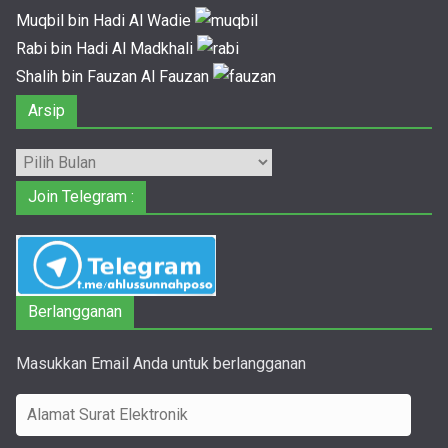
Muqbil bin Hadi Al Wadie
Rabi bin Hadi Al Madkhali
Shalih bin Fauzan Al Fauzan
Arsip
Arsip
Join Telegram :
Berlangganan
Masukkan Email Anda untuk berlangganan
A
l