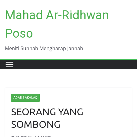
Skip
Mahad Ar-Ridhwan
to
content
Poso
Meniti Sunnah Mengharap Jannah
ADAB & AKHLAQ
SEORANG YANG
SOMBONG