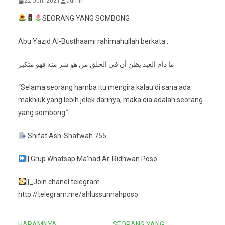
22 Juni 2021
admin
SEORANG YANG SOMBONG
Abu Yazid Al-Busthaami rahimahullah berkata :
ما دام العبد يظن أن في الخلق من هو شر منه فهو متكبر
“Selama seorang hamba itu mengira kalau di sana ada
makhluk yang lebih jelek darinya, maka dia adalah seorang
yang sombong.”
Shifat Ash-Shafwah 755
|| Grup Whatsap Ma’had Ar-Ridhwan Poso
||_Join chanel telegram
http://telegram.me/ahlussunnahposo
HARAMNYA
SEORANG YANG