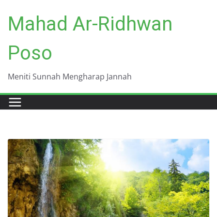
Skip
Mahad Ar-Ridhwan
to
content
Poso
Meniti Sunnah Mengharap Jannah