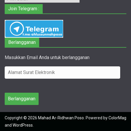
Join Telegram :
Berlangganan
Masukkan Email Anda untuk berlangganan
A
l
a
m
Berlangganan
a
t
Copyright © 2026
Mahad Ar-Ridhwan Poso
. Powered by
ColorMag
S
and
WordPress
.
u