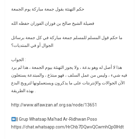
حكم التهنئة بقول جمعة مباركة يوم الجمعة
فضيلة الشيخ صالح بن فوزان الفوزان حفظه الله
ما حكم قول المسلم للمسلم جمعة مباركة في كل جمعة برسائل
الجوال أو في المنتديات؟
الجواب :
هذا لا أصل له وهو بدعة ، ولا يجوز التهنئة بيوم الجمعة ، هذا لم يرد
فيه شيء ، وليس من عمل السلف ، فهو مبتدَع ، والمبتدعة يستغلون
الآن الجوالات والإنترنتات على ما يذكرون ويستعملونها لترويج البدع
بهذه الطريقة .
http://www.alfawzan.af.org.sa/node/13651
|| Grup Whatsap Ma’had Ar-Ridhwan Poso
https://chat.whatsapp.com/HrChb7DQwvQCwmhQp0lHdt