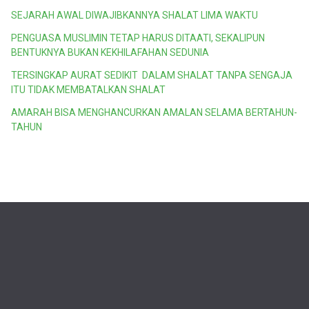
SEJARAH AWAL DIWAJIBKANNYA SHALAT LIMA WAKTU
PENGUASA MUSLIMIN TETAP HARUS DITAATI, SEKALIPUN
BENTUKNYA BUKAN KEKHILAFAHAN SEDUNIA
TERSINGKAP AURAT SEDIKIT DALAM SHALAT TANPA SENGAJA
ITU TIDAK MEMBATALKAN SHALAT
AMARAH BISA MENGHANCURKAN AMALAN SELAMA BERTAHUN-
TAHUN