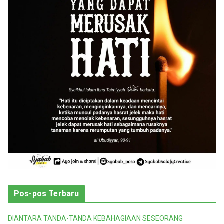
r
i
Pos-pos Terbaru
DIANTARA TANDA-TANDA KEBAHAGIAAN SESEORANG