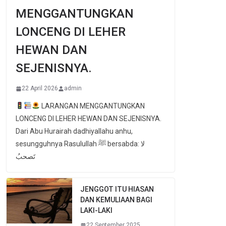
MENGGANTUNGKAN
LONCENG DI LEHER
HEWAN DAN
SEJENISNYA.
22 April 2026
admin
LARANGAN MENGGANTUNGKAN
LONCENG DI LEHER HEWAN DAN SEJENISNYA.
Dari Abu Hurairah dadhiyallahu anhu,
sesungguhnya Rasulullah ﷺ bersabda: لا
تَصحبُ
JENGGOT ITU HIASAN
DAN KEMULIAAN BAGI
LAKI-LAKI
22 September 2025