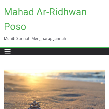
Skip
Mahad Ar-Ridhwan
to
content
Poso
Meniti Sunnah Mengharap Jannah