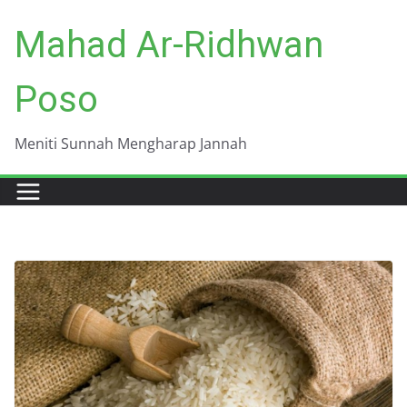
Skip
Mahad Ar-Ridhwan
to
content
Poso
Meniti Sunnah Mengharap Jannah