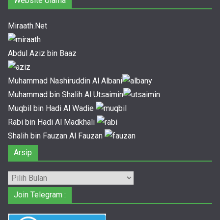
Website Ulama
Miraath.Net
Abdul Aziz bin Baaz
Muhammad Nashiruddin Al Albani
Muhammad bin Shalih Al Utsaimin
Muqbil bin Hadi Al Wadie
Rabi bin Hadi Al Madkhali
Shalih bin Fauzan Al Fauzan
Arsip
Arsip
Join Telegram :