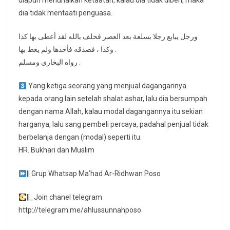
diapun menunaikan ketaatan, kalau dia tidak diberi, maka
dia tidak mentaati penguasa.
ورجل يبايع رجلا بسلعة بعد العصر فحلف بالله لقد أعطى بها كذا
وكذا ، فصدقه فأخذها ولم يعط بها .
رواه البخاري ومسلم .
Yang ketiga seorang yang menjual dagangannya
kepada orang lain setelah shalat ashar, lalu dia bersumpah
dengan nama Allah, kalau modal dagangannya itu sekian
harganya, lalu sang pembeli percaya, padahal penjual tidak
berbelanja dengan (modal) seperti itu.
HR. Bukhari dan Muslim
|| Grup Whatsap Ma’had Ar-Ridhwan Poso
||_Join chanel telegram
http://telegram.me/ahlussunnahposo