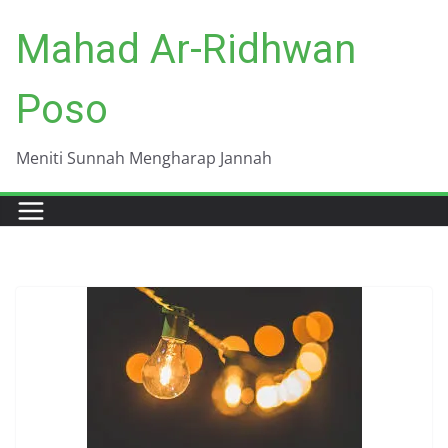
Skip
Mahad Ar-Ridhwan
to
content
Poso
Meniti Sunnah Mengharap Jannah