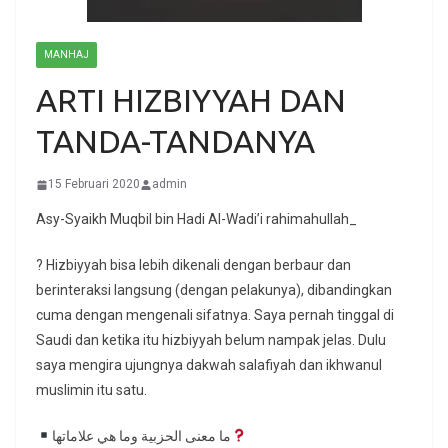
MANHAJ
ARTI HIZBIYYAH DAN
TANDA-TANDANYA
15 Februari 2020
admin
Asy-Syaikh Muqbil bin Hadi Al-Wadi’i rahimahullah_
? Hizbiyyah bisa lebih dikenali dengan berbaur dan
berinteraksi langsung (dengan pelakunya), dibandingkan
cuma dengan mengenali sifatnya. Saya pernah tinggal di
Saudi dan ketika itu hizbiyyah belum nampak jelas. Dulu
saya mengira ujungnya dakwah salafiyah dan ikhwanul
muslimin itu satu.
ما معنى الحزبية وما هي علاماتها