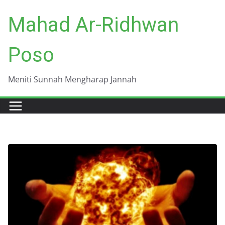
Skip
Mahad Ar-Ridhwan
to
content
Poso
Meniti Sunnah Mengharap Jannah