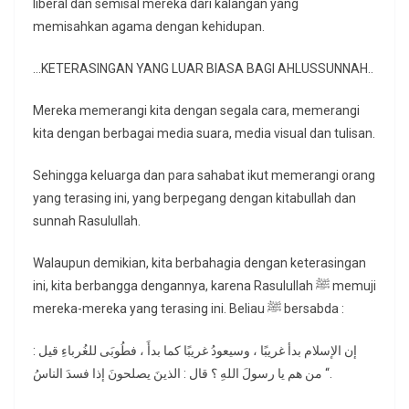
liberal dan semisal mereka dari kalangan yang
memisahkan agama dengan kehidupan.
…KETERASINGAN YANG LUAR BIASA BAGI AHLUSSUNNAH..
Mereka memerangi kita dengan segala cara, memerangi
kita dengan berbagai media suara, media visual dan tulisan.
Sehingga keluarga dan para sahabat ikut memerangi orang
yang terasing ini, yang berpegang dengan kitabullah dan
sunnah Rasulullah.
Walaupun demikian, kita berbahagia dengan keterasingan
ini, kita berbangga dengannya, karena Rasulullah ﷺ memuji
mereka-mereka yang terasing ini. Beliau ﷺ bersabda :
إن الإسلام بدأ غريبًا ، وسيعودُ غريبًا كما بدأَ ، فطُوبَى للغُرباءِ قيل :
من هم يا رسولَ اللهِ ؟ قال : الذينَ يصلحونَ إذا فسدَ الناسُ “.