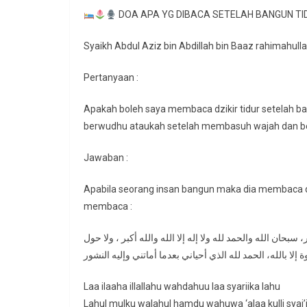
DOA APA YG DIBACA SETELAH BANGUN T
Syaikh Abdul Aziz bin Abdillah bin Baaz rahimahull
Pertanyaan :
Apakah boleh saya membaca dzikir tidur setelah 
berwudhu ataukah setelah membasuh wajah dan 
Jawaban :
Apabila seorang insan bangun maka dia membaca dzi
membaca :
بحان الله والحمد لله ولا إله إلا الله والله أكبر ، ولا حول
Laa ilaaha illallahu wahdahuu laa syariika lahu
Lahul mulku walahul hamdu wahuwa ‘alaa kulli syai’i