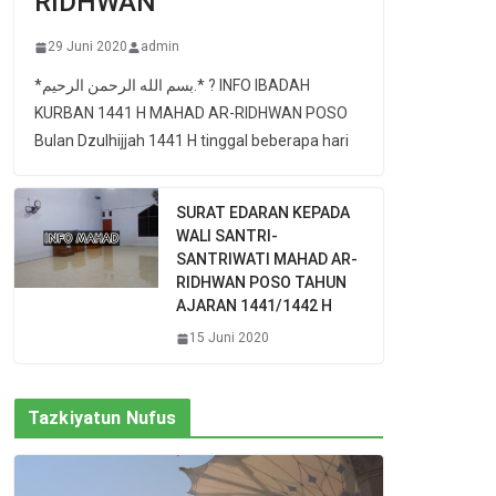
RIDHWAN
29 Juni 2020
admin
*بسم الله الرحمن الرحيم.* ? INFO IBADAH
KURBAN 1441 H MAHAD AR-RIDHWAN POSO
Bulan Dzulhijjah 1441 H tinggal beberapa hari
SURAT EDARAN KEPADA
WALI SANTRI-
SANTRIWATI MAHAD AR-
RIDHWAN POSO TAHUN
AJARAN 1441/1442 H
15 Juni 2020
Tazkiyatun Nufus