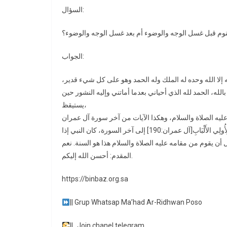
السؤال:
النوم قبل غسل الوجه والوضوء أم بعد غسل الوجه والوضوء؟
الجواب:
إله إلا الله وحده له الملك وله الحمد وهو على كل شيء قدير
ا بالله، الحمد لله الذي أحياني بعدما أماتني وإليه النشور حين
يستيقظ،
 عليه الصلاة والسلام، وهكذا الآيات من آخر سورة آل عمران
يقرؤها: إِنَّ فِي خَلْقِ السَّمَوَاتِ وَالأَرْضِ وَاخْتِلافِ اللَّيْلِ وَالنَّهَارِ لَآيَاتٍ لِأُولِي الأَلْبَابِ[آل عمران:190] إلى آخر السورة، كان النبي إذا
المقدم: أحسن الله إليكم.
https://binbaz.org.sa
|| Grup Whatsap Ma’had Ar-Ridhwan Poso
||_Join chanel telegram