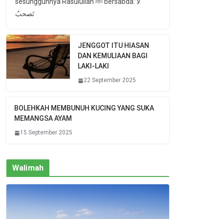
sesungguhnya Rasulullah ﷺ bersabda: لا
تَصحبُ
JENGGOT ITU HIASAN
DAN KEMULIAAN BAGI
LAKI-LAKI
22 September 2025
BOLEHKAH MEMBUNUH KUCING YANG SUKA
MEMANGSA AYAM
15 September 2025
Walimah