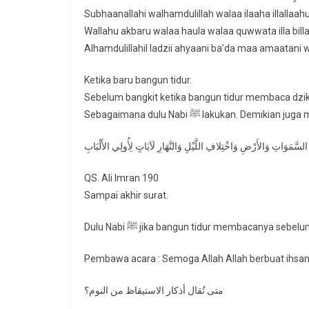
Subhaanallahi walhamdulillah walaa ilaaha illallaah
Wallahu akbaru walaa haula walaa quwwata illa bill
Alhamdulillahil ladzii ahyaani ba’da maa amaatani w
Ketika baru bangun tidur.
Sebelum bangkit ketika bangun tidur membaca dzikir
Sebagaimana dulu Nabi ﷺ lakukan
QS. Ali Imran 190
Sampai akhir surat.
Dulu Nabi ﷺ jika bangun tidur membacanya se
Pembawa acara : Semoga Allah Allah berbuat ihsa
متى تُقال أذكار الاستيقاظ من النوم؟