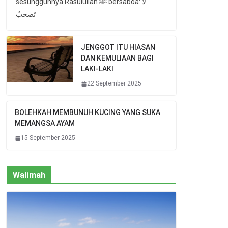
sesungguhnya Rasulullah ﷺ bersabda: لا
تَصحبُ
JENGGOT ITU HIASAN
DAN KEMULIAAN BAGI
LAKI-LAKI
22 September 2025
BOLEHKAH MEMBUNUH KUCING YANG SUKA
MEMANGSA AYAM
15 September 2025
Walimah