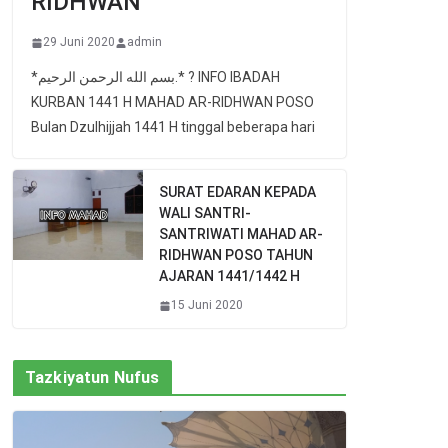
RIDHWAN
29 Juni 2020
admin
*بسم الله الرحمن الرحيم.* ? INFO IBADAH
KURBAN 1441 H MAHAD AR-RIDHWAN POSO
Bulan Dzulhijjah 1441 H tinggal beberapa hari
SURAT EDARAN KEPADA
WALI SANTRI-
SANTRIWATI MAHAD AR-
RIDHWAN POSO TAHUN
AJARAN 1441/1442 H
15 Juni 2020
Tazkiyatun Nufus