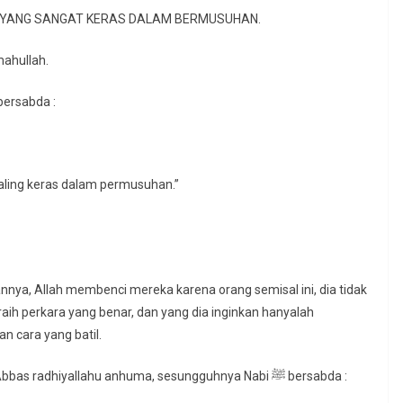
H, YANG SANGAT KERAS DALAM BERMUSUHAN.
ahullah.
isyah radhiallahu Anhu berkata Rasulullah ﷺ bersabda :
paling keras dalam permusuhan.”
nya, Allah membenci mereka karena orang semisal ini, dia tidak
ih perkara yang benar, dan yang dia inginkan hanyalah
 cara yang batil.
Dan imam Tirmidzi mengeluarkan dari Hadits Ibnu Abbas radhiyallahu anhuma, sesungguhnya Nabi ﷺ bersabda :