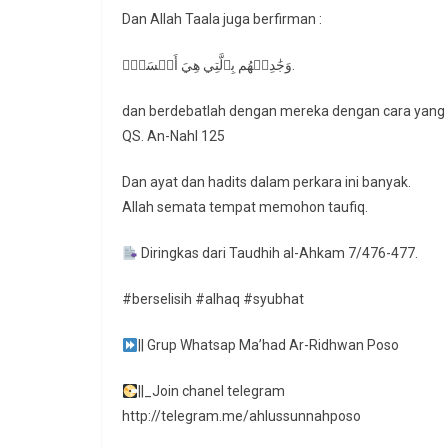
Dan Allah Taala juga berfirman :
وَجَٰدِلۡهُم بِٱلَّتِي هِيَ أَحۡسَنُۚ.
dan berdebatlah dengan mereka dengan cara yang 
QS. An-Nahl 125
Dan ayat dan hadits dalam perkara ini banyak.
Allah semata tempat memohon taufiq.
Diringkas dari Taudhih al-Ahkam 7/476-477.
#berselisih #alhaq #syubhat
|| Grup Whatsap Ma’had Ar-Ridhwan Poso
||_Join chanel telegram
http://telegram.me/ahlussunnahposo