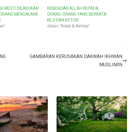
G MESTI DILAKUKAN
KEBENCIAN ALLAH KEPADA
EORANG MENGALAMI
ORANG-ORANG YANG BERKATA
.
KEJI DAN KOTOR
an"
dalam "Adab & Akhlaq"
ANG
GAMBARAN KERUSAKAN DAKWAH IKHWAN
H
MUSLIMIN