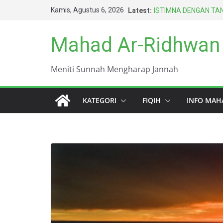
Skip
Kamis, Agustus 6, 2026
Latest:
ISTIMNA DENGAN TAN
to
AMARAH BISA MENG
BERTAHUN-TAHUN
content
Mahad Ar-Ridhwan
HARUS BERAGAMA D
TERBAIK UMAT INI (
DUNIA INI KOTOR S
Meniti Sunnah Mengharap Jannah
KEWAJIBAN PALING 
KATEGORI
FIQIH
INFO MAH