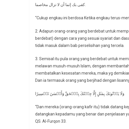
كفى بك إثما أن لا تزال مخاصما.
“Cukup engkau ini berdosa Ketika engkau terus-men
2. Adapun orang-orang yang berdebat untuk memper
berdebat) dengan cara yang sesuai syariat dan dasa
tidak masuk dalam bab perselisihan yang tercela.
3. Semisal itu pula orang yang berdebat untuk me
melawan musuh-musuh Islam, dengan membantah 
membatalkan kesesatan mereka, maka yg demikian 
Dan ia termasuk orang yang berjihad dengan lisann
وَلَا يَأۡتُونَكَ بِمَثَلٍ إِلَّا جِئۡنَٰكَ بِٱلۡحَقِّ وَأَحۡسَنَ تَفۡسِيرًا
“Dan mereka (orang-orang kafir itu) tidak datan
datangkan kepadamu yang benar dan penjelasan yan
QS. Al-Furqon 33.