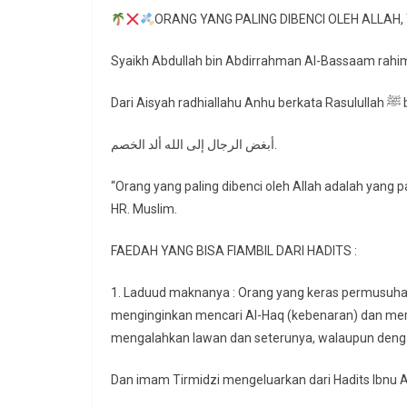
ORANG YANG PALING DIBENCI OLEH ALLA
Syaikh Abdullah bin Abdirrahman Al-Bassaam rahim
Dari A
أبغض الرجال إلى الله ألد الخصم.
“Orang yang paling dibenci oleh Allah adalah yang 
HR. Muslim.
FAEDAH YANG BISA FIAMBIL DARI HADITS :
1. Laduud maknanya : Orang yang keras permusuhan
menginginkan mencari Al-Haq (kebenaran) dan mera
mengalahkan lawan dan seterunya, walaupun dengan