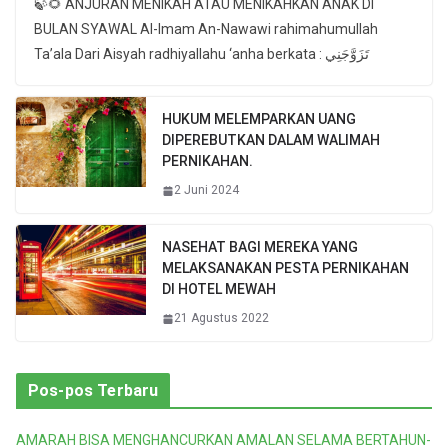
🍃🌻 ANJURAN MENIKAH ATAU MENIKAHKAN ANAK DI
BULAN SYAWAL Al-Imam An-Nawawi rahimahumullah
Ta’ala Dari Aisyah radhiyallahu ‘anha berkata : تَزَوَّجَنِي
HUKUM MELEMPARKAN UANG
DIPEREBUTKAN DALAM WALIMAH
PERNIKAHAN.
2 Juni 2024
NASEHAT BAGI MEREKA YANG
MELAKSANAKAN PESTA PERNIKAHAN
DI HOTEL MEWAH
21 Agustus 2022
Pos-pos Terbaru
AMARAH BISA MENGHANCURKAN AMALAN SELAMA BERTAHUN-