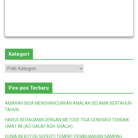
Kategori
K
a
t
Pos-pos Terbaru
e
g
AMARAH BISA MENGHANCURKAN AMALAN SELAMA BERTAHUN-
o
TAHUN
r
HARUS BERAGAMA DENGAN METODE TIGA GENERASI TERBAIK
i
UMAT INI (AS-SALAF ASH-SHALIH)
DUNIA INI KOTOR SEPERTI TEMPAT PEMBUANGAN SAMPAH