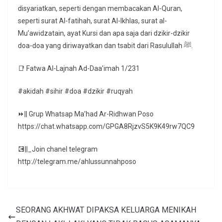
disyariatkan, seperti dengan membacakan Al-Quran,
seperti surat Al-fatihah, surat Al-Ikhlas, surat al-
Mu’awidzatain, ayat Kursi dan apa saja dari dzikir-dzikir
doa-doa yang diriwayatkan dan tsabit dari Rasulullah ﷺ.
📑 Fatwa Al-Lajnah Ad-Daa’imah 1/231
#akidah #sihir #doa #dzikir #ruqyah
⏩|| Grup Whatsap Ma’had Ar-Ridhwan Poso
https://chat.whatsapp.com/GPGA8RjzvS5K9K49rw7QC9
💽||_Join chanel telegram
http://telegram.me/ahlussunnahposo
SEORANG AKHWAT DIPAKSA KELUARGA MENIKAH