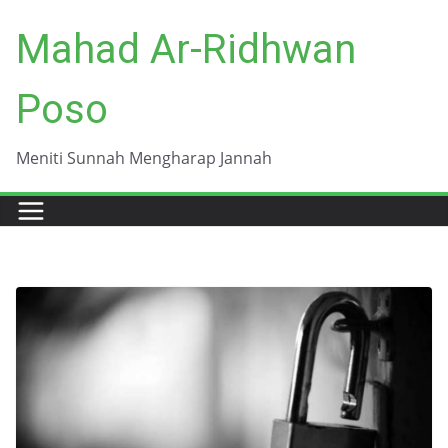
Skip
Mahad Ar-Ridhwan
to
content
Poso
Meniti Sunnah Mengharap Jannah