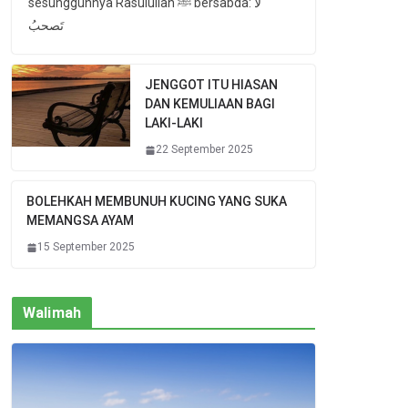
sesungguhnya Rasulullah ﷺ bersabda: لا
تَصحبُ
JENGGOT ITU HIASAN
DAN KEMULIAAN BAGI
LAKI-LAKI
22 September 2025
BOLEHKAH MEMBUNUH KUCING YANG SUKA
MEMANGSA AYAM
15 September 2025
Walimah