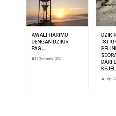
AWALI HARIMU
DZIKI
DENGAN DZIKIR
ISTIG
PAGI..
PELI
SEOR
15 September 2024
DARI 
KEJE
1 April 