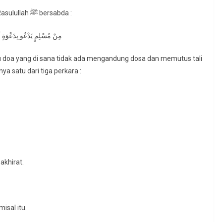
Dari Abu Said Al-Khudri radhiyallahu anhu berkata, Rasulullah ﷺ bersabda :
مِنْ مُسْلِمٍ يَدْعُو بِدَعْوَةٍ لَ
u doa yang di sana tidak ada mengandung dosa dan memutus tali
a satu dari tiga perkara :
akhirat.
isal itu.