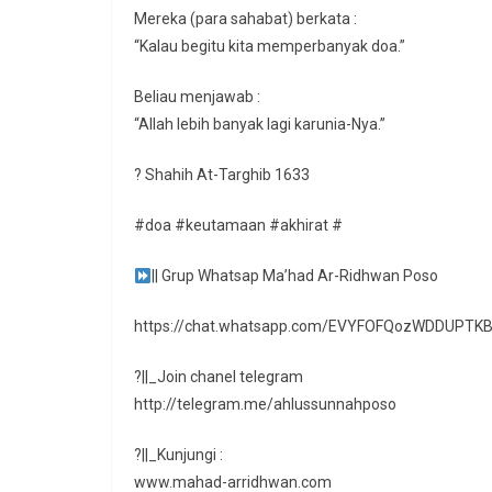
Mereka (para sahabat) berkata :
“Kalau begitu kita memperbanyak doa.”
Beliau menjawab :
“Allah lebih banyak lagi karunia-Nya.”
? Shahih At-Targhib 1633
#doa #keutamaan #akhirat #
|| Grup Whatsap Ma’had Ar-Ridhwan Poso
https://chat.whatsapp.com/EVYFOFQozWDDUPTK
?||_Join chanel telegram
http://telegram.me/ahlussunnahposo
?||_Kunjungi :
www.mahad-arridhwan.com