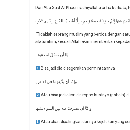
يْسَ فِيهَا إِثْمٌ ، وَلَا قَطِيعَةُ رَحِمٍ ، إِلَّا أَعْطَاهُ اللهُ بِهَا إِحْدَى ثَلَاثٍ
“Tidaklah seorang muslim yang berdoa dengan sat
silaturahim, kecuali Allah akan memberikan kepadany
إمَّا أن يُعَجِّلَ له دَعوتَه
Bisa jadi dia disegerakan permintaannya.
وإمَّا أن يدَّخِرَها في الآخرةِ
Atau bisa jadi akan disimpan buatnya (pahala) di 
وإمَّا أن يصرِفَ عنه مِنَ السوء مثلها
Atau akan dipalingkan darinya kejelekan yang sem