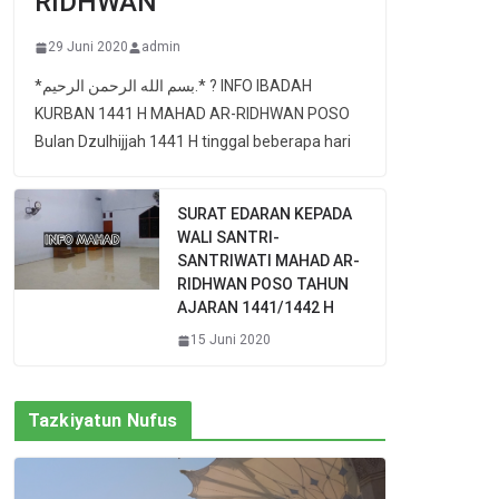
RIDHWAN
29 Juni 2020
admin
*بسم الله الرحمن الرحيم.* ? INFO IBADAH
KURBAN 1441 H MAHAD AR-RIDHWAN POSO
Bulan Dzulhijjah 1441 H tinggal beberapa hari
SURAT EDARAN KEPADA
WALI SANTRI-
SANTRIWATI MAHAD AR-
RIDHWAN POSO TAHUN
AJARAN 1441/1442 H
15 Juni 2020
Tazkiyatun Nufus