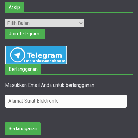
Arsip
Arsip
Join Telegram :
Berlangganan
Masukkan Email Anda untuk berlangganan
A
l
a
m
Berlangganan
a