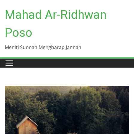
Skip
Mahad Ar-Ridhwan
to
content
Poso
Meniti Sunnah Mengharap Jannah