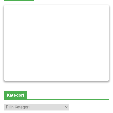
Kategori
K
a