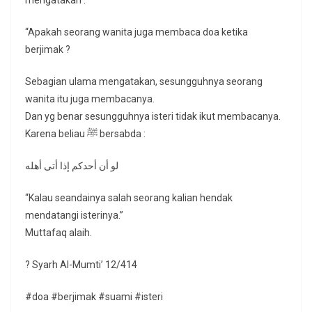
mengatakan :
“Apakah seorang wanita juga membaca doa ketika
berjimak ?
Sebagian ulama mengatakan, sesungguhnya seorang
wanita itu juga membacanya.
Dan yg benar sesungguhnya isteri tidak ikut membacanya.
Karena beliau ﷺ bersabda :
لو أن أحدكم إذا أتى أهله
“Kalau seandainya salah seorang kalian hendak
mendatangi isterinya.”
Muttafaq alaih.
? Syarh Al-Mumti’ 12/414
#doa #berjimak #suami #isteri