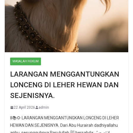
MASALAH HUKUM
LARANGAN MENGGANTUNGKAN
LONCENG DI LEHER HEWAN DAN
SEJENISNYA.
22 April 2026
admin
🚦📚🌻 LARANGAN MENGGANTUNGKAN LONCENG DI LEHER
HEWAN DAN SEJENISNYA. Dari Abu Hurairah dadhiyallahu
anhu, sesungguhnya Rasulullah ﷺ bersabda: لا تَصحبُ