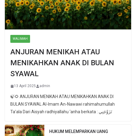
WALIMAH
ANJURAN MENIKAH ATAU
MENIKAHKAN ANAK DI BULAN
SYAWAL
13 April 2025
admin
🍃🌻 ANJURAN MENIKAH ATAU MENIKAHKAN ANAK DI
BULAN SYAWAL Al-Imam An-Nawawi rahimahumullah
Ta’ala Dari Aisyah radhiyallahu ‘anha berkata : تَزَوَّجَنِي
HUKUM MELEMPARKAN UANG