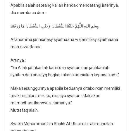
Apabila salah seorang kalian hendak mendatangi isterinya,
dia membaca doa :
بِسْمِ اللهِ اَللَّهُمَّ جَنِّبْنَا الشَّيْطَانَ وَجَنِّبِ الشَّيْطَانَ مَا رَزَقْتَنَا.
Allahumma jannibnasy syaithaana wajannibisy syaithaana
maa razaqtanaa.
Artinya :
“Ya Allah jauhkanlah kami dari syaitan dan jauhkanlah
syaitan dari anak yg Engkau akan karuniakan kepada kami.”
Maka sesungguhnya apabila keduanya ditakdirkan memiliki
anak melalui jimak itu, niscaya syaitan tidak akan
memudharatkannya selamanya.”
Muttafaq alaih.
Syaikh Muhammad bin Shalih Al-Utsaimin rahimahullah