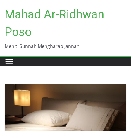
Skip
Mahad Ar-Ridhwan
to
content
Poso
Meniti Sunnah Mengharap Jannah