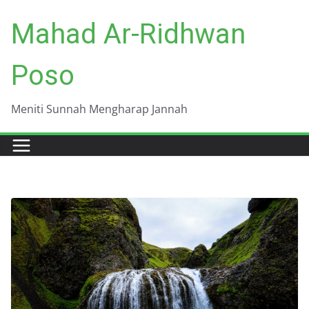
Skip
Mahad Ar-Ridhwan
to
content
Poso
Meniti Sunnah Mengharap Jannah