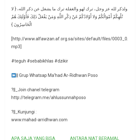
ولذكر لله عز وجل، ترك لهو والغفلة ترك ما يشغل عن ذكر الله، { لا
تُلْهِكُمْ أَمْوَالُكُمْ وَلا أَوْلادُكُمْ عَنْ ذِكْرِ اللَّهِ وَمَنْ يَفْعَلْ ذَلِكَ فَأُوْلَئِكَ هُمْ
الْخَاسِرُونَ }
[http://www.alfawzan.af.org.sa/sites/default/files/0003_0.
mp3]
#teguh #sebabikhlas #dzikir
|| Grup Whatsap Ma’had Ar-Ridhwan Poso
?||_Join chanel telegram
http://telegram.me/ahlussunnahposo
?||_Kunjungi :
www.mahad-arridhwan.com
APA SAJA YANG BISA
ANTARA NIAT BERAMAL