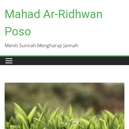
Skip
Mahad Ar-Ridhwan
to
content
Poso
Meniti Sunnah Mengharap Jannah