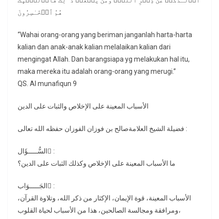
أَوۡلَـٰدُكُمۡ عَن ذِكۡرِ ٱللَّهِۚ وَمَن یَفۡعَلۡ ذَ ٰ⁠لِكَ فَأُو۟لَـٰۤىِٕكَ
هُمُ ٱلۡخَـٰسِرُونَ
“Wahai orang-orang yang beriman janganlah harta-harta
kalian dan anak-anak kalian melalaikan kalian dari
mengingat Allah. Dan barangsiapa yg melakukan hal itu,
maka mereka itu adalah orang-orang yang merugi.”
QS. Al munafiqun 9
الأسباب المعينة على الإخلاص والثبات على الدين
فضيلة الشيخ العلامةصالح بن فوزان الفوزان حفظه الله تعالى :
السُّـــــؤَال ُ:
ما الأسباب المعينة على الإخلاص وكذلك الثبات على الدين؟
الجَـــــوَاب ُ:
الأسباب المعينة، قوة الإيمان، الإكثار من ذكر الله، وتلاوة القرآن،
ومرافقة ومجالسة الصالحين، هذا من الأسباب لحياة القلوب،