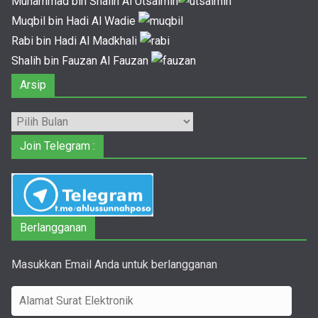
Muhammad bin Shalih Al Utsaimin
Muqbil bin Hadi Al Wadie
Rabi bin Hadi Al Madkhali
Shalih bin Fauzan Al Fauzan
Arsip
Arsip
Join Telegram :
Berlangganan
Masukkan Email Anda untuk berlangganan
A
l