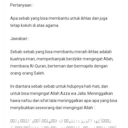
Pertanyaan :
Apa sebab yang bisa membantu untuk ikhlas dan juga
tetap kokoh di atas agama.
Jawaban :
Sebab-sebab yang bisa membantu meraih ikhlas adalah
kuatnya iman, memperbanyak berdzikir mengingat Allah,
membaca Al-Quran, berteman dan bermajelis dengan
orang-orang Saleh.
Ini diantara sebab-sebab untuk hidupnya hati-hati, dan
untuk bisa mengingat Allah Azza wa Jalla. Meninggalkan
hawa nafsu dan sifat lalai meninggalkan apa-apa yang bisa
menyibukkan seseorang dari mengingat Allah :
یَـٰۤأَیُّهَا ٱلَّذِینَ ءَامَنُوا۟ لَا تُلۡهِكُمۡ أَمۡوَ ٰ⁠لُكُمۡ وَلَاۤ