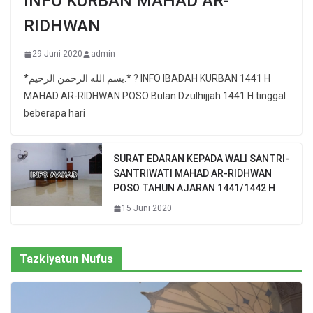
INFO KURBAN MAHAD AR-
RIDHWAN
29 Juni 2020
admin
*بسم الله الرحمن الرحيم.* ? INFO IBADAH KURBAN 1441 H
MAHAD AR-RIDHWAN POSO Bulan Dzulhijjah 1441 H tinggal
beberapa hari
SURAT EDARAN KEPADA WALI SANTRI-
SANTRIWATI MAHAD AR-RIDHWAN
POSO TAHUN AJARAN 1441/1442 H
15 Juni 2020
Tazkiyatun Nufus