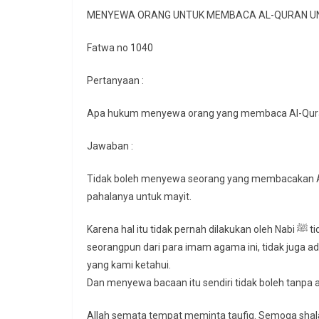
MENYEWA ORANG UNTUK MEMBACA AL-QURAN U
Fatwa no 1040
Pertanyaan :
Apa hukum menyewa orang yang membaca Al-Quran 
Jawaban :
Tidak boleh menyewa seorang yang membacakan Al-
pahalanya untuk mayit.
Karena hal itu tidak pernah dilakukan oleh Nabi ﷺ tidak juga seorangpun dari para salaf, tidak juga diperintahkan oleh
seorangpun dari para imam agama ini, tidak juga a
yang kami ketahui.
Dan menyewa bacaan itu sendiri tidak boleh tanpa a
Allah semata tempat meminta taufiq. Semoga sha