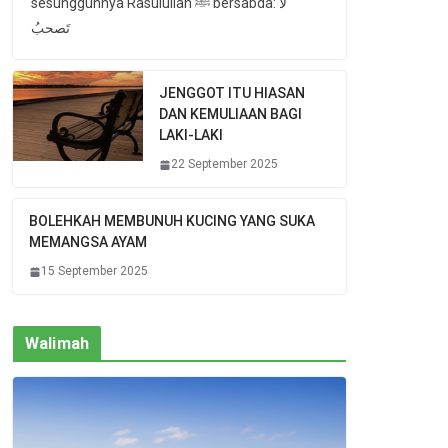
sesungguhnya Rasulullah ﷺ bersabda: لا
تَصحبُ
JENGGOT ITU HIASAN
DAN KEMULIAAN BAGI
LAKI-LAKI
22 September 2025
BOLEHKAH MEMBUNUH KUCING YANG SUKA
MEMANGSA AYAM
15 September 2025
Walimah