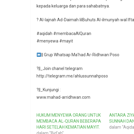
kepada keluarga dan para sahabatnya.
? Al-lajnah Ad-Daimah lilBuhuts Al-ilmunyah wal Ift
#aqidah #membacaAlQuran
#menyewa #mayit
|| Grup Whatsap Ma’had Ar-Ridhwan Poso
?||_Join chanel telegram
http://telegram.me/ahlussunnahposo
?||_Kunjungi :
www.mahad-arridhwan.com
HUKUM MENYEWA ORANG UNTUK
ANTARA ZIY
MEMBACA AL-QURAN BEBERAPA
SUNNAH DAN
HARI SETELAH KEMATIAN MAYIT.
dalam "Aqida
dalam "Bid'ah"