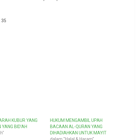
a 35
ARAH KUBUR YANG
HUKUM MENGAMBIL UPAH
 YANG BID’AH
BACAAN AL-QURAN YANG
h"
DIHADIAHKAN UNTUK MAYIT
dalam "Halal & Haram"