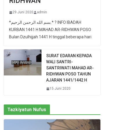
RIDHWAN
29 Juni 2020
admin
*بسم الله الرحمن الرحيم.* ? INFO IBADAH
KURBAN 1441 H MAHAD AR-RIDHWAN POSO
Bulan Dzulhijjah 1441 H tinggal beberapa hari
SURAT EDARAN KEPADA
WALI SANTRI-
SANTRIWATI MAHAD AR-
RIDHWAN POSO TAHUN
AJARAN 1441/1442 H
15 Juni 2020
Tazkiyatun Nufus