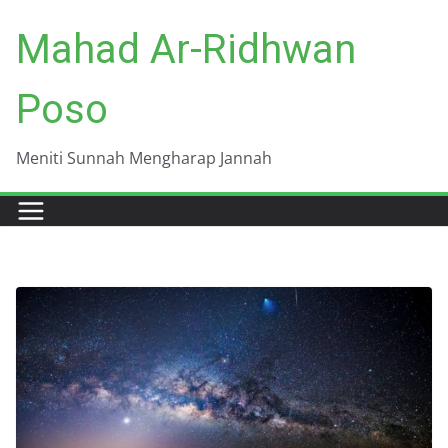
Skip
Mahad Ar-Ridhwan
to
content
Poso
Meniti Sunnah Mengharap Jannah