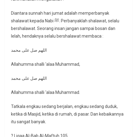
Diantara sunnah hari jumat adalah memperbanyak
shalawat kepada Nabi ﷺ. Perbanyaklah shalawat, selalu
bershalawat. Seorang insan jangan sampai bosan dan
lelah, hendaknya selalu bershalawat membaca :
اللهم صل على محمد
Allahumma shalli ‘alaa Muhammad,
اللهم صل على محمد
Allahumma shalli ‘alaa Muhammad.
Tatkala engkau sedang berjalan, engkau sedang duduk,
ketika di Masjid, ketika di rumah, di pasar. Dan kebaikannya
itu sangat banyak.
? Liqaa Al-Bab Al-Maftuh 105