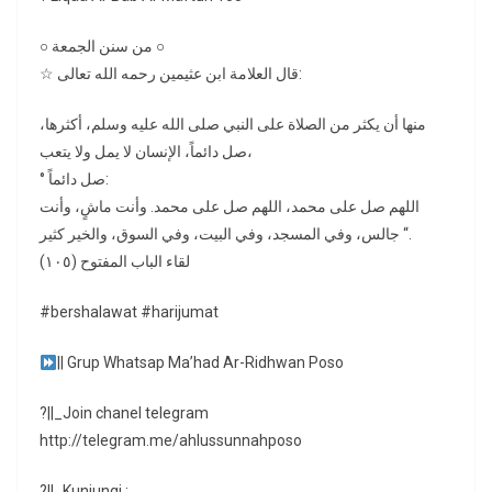
○ من سنن الجمعة ○
☆ قال العلامة ابن عثيمين رحمه الله تعالى:
منها أن يكثر من الصلاة على النبي صلى الله عليه وسلم، أكثرها،
صل دائماً، الإنسان لا يمل ولا يتعب،
° صل دائماً:
اللهم صل على محمد، اللهم صل على محمد. وأنت ماشٍ، وأنت
جالس، وفي المسجد، وفي البيت، وفي السوق، والخير كثير “.
لقاء الباب المفتوح (١٠٥)
#bershalawat #harijumat
|| Grup Whatsap Ma’had Ar-Ridhwan Poso
?||_Join chanel telegram
http://telegram.me/ahlussunnahposo
?||_Kunjungi :