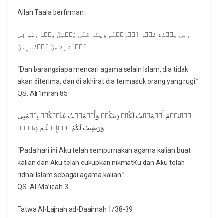
Allah Taala berfirman :
وَمَن يَبۡتَغِ غَيۡرَ ٱلۡإِسۡلَٰمِ دِينٗا فَلَن يُقۡبَلَ مِنۡهُ وَهُوَ فِي
ٱلۡأٓخِرَةِ مِنَ ٱلۡخَٰسِرِينَ
“Dan barangsiapa mencari agama selain Islam, dia tidak
akan diterima, dan di akhirat dia termasuk orang yang rugi.”
QS. Ali ‘Imran 85
ٱلۡیَوۡمَ أَكۡمَلۡتُ لَكُمۡ دِینَكُمۡ وَأَتۡمَمۡتُ عَلَیۡكُمۡ نِعۡمَتِی
وَرَضِیتُ لَكُمُ ٱلۡإِسۡلَـٰمَ دِینࣰاۚ
“Pada hari ini Aku telah sempurnakan agama kalian buat
kalian dan Aku telah cukupkan nikmatKu dan Aku telah
ridhai Islam sebagai agama kalian.”
QS. Al-Ma’idah 3
Fatwa Al-Lajnah ad-Daaimah 1/38-39