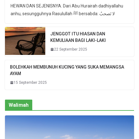
HEWAN DAN SEJENISNYA. Dari Abu Hurairah dadhiyallahu
anhu, sesungguhnya Rasulullah ﷺ bersabda: لا تَصحبُ
JENGGOT ITU HIASAN DAN
KEMULIAAN BAGI LAKI-LAKI
22 September 2025
BOLEHKAH MEMBUNUH KUCING YANG SUKA MEMANGSA
AYAM
15 September 2025
Walimah