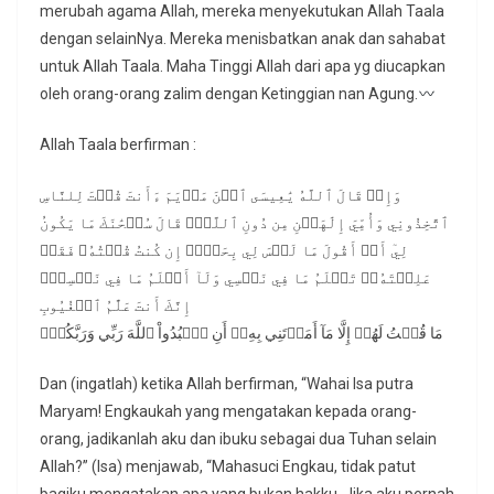
merubah agama Allah, mereka menyekutukan Allah Taala
dengan selainNya. Mereka menisbatkan anak dan sahabat
untuk Allah Taala. Maha Tinggi Allah dari apa yg diucapkan
oleh orang-orang zalim dengan Ketinggian nan Agung.
Allah Taala berfirman :
وَإِذۡ قَالَ ٱللَّهُ يَٰعِيسَى ٱبۡنَ مَرۡيَمَ ءَأَنتَ قُلۡتَ لِلنَّاسِ
ٱتَّخِذُونِي وَأُمِّيَ إِلَٰهَيۡنِ مِن دُونِ ٱللَّهِۖ قَالَ سُبۡحَٰنَكَ مَا يَكُونُ
لِيٓ أَنۡ أَقُولَ مَا لَيۡسَ لِي بِحَقٍّۚ إِن كُنتُ قُلۡتُهُۥ فَقَدۡ
عَلِمۡتَهُۥۚ تَعۡلَمُ مَا فِي نَفۡسِي وَلَآ أَعۡلَمُ مَا فِي نَفۡسِكَۚ
إِنَّكَ أَنتَ عَلَّٰمُ ٱلۡغُيُوبِ
مَا قُلۡتُ لَهُمۡ إِلَّا مَآ أَمَرۡتَنِي بِهِۦٓ أَنِ ٱعۡبُدُواْ ٱللَّهَ رَبِّي وَرَبَّكُمۡۚ
Dan (ingatlah) ketika Allah berfirman, “Wahai Isa putra
Maryam! Engkaukah yang mengatakan kepada orang-
orang, jadikanlah aku dan ibuku sebagai dua Tuhan selain
Allah?” (Isa) menjawab, “Mahasuci Engkau, tidak patut