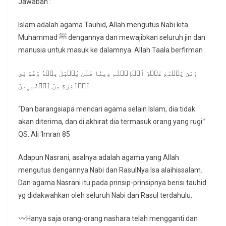
Jawaban :
Islam adalah agama Tauhid, Allah mengutus Nabi kita
Muhammad ﷺ dengannya dan mewajibkan seluruh jin dan
manusia untuk masuk ke dalamnya. Allah Taala berfirman :
وَمَن يَبۡتَغِ غَيۡرَ ٱلۡإِسۡلَٰمِ دِينٗا فَلَن يُقۡبَلَ مِنۡهُ وَهُوَ فِي
ٱلۡأٓخِرَةِ مِنَ ٱلۡخَٰسِرِينَ
“Dan barangsiapa mencari agama selain Islam, dia tidak
akan diterima, dan di akhirat dia termasuk orang yang rugi.”
QS. Ali ‘Imran 85
Adapun Nasrani, asalnya adalah agama yang Allah
mengutus dengannya Nabi dan RasulNya Isa alaihissalam.
Dan agama Nasrani itu pada prinsip-prinsipnya berisi tauhid
yg didakwahkan oleh seluruh Nabi dan Rasul terdahulu.
Hanya saja orang-orang nashara telah mengganti dan