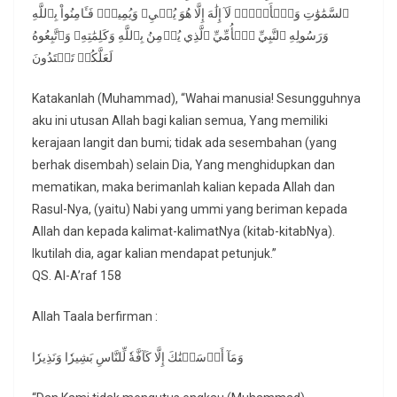
ٱلسَّمَٰوَٰتِ وَٱلۡأَرۡضِۖ لَآ إِلَٰهَ إِلَّا هُوَ يُحۡيِۦ وَيُمِيتُۖ فَـَٔامِنُواْ بِٱللَّهِ
وَرَسُولِهِ ٱلنَّبِيِّ ٱلۡأُمِّيِّ ٱلَّذِي يُؤۡمِنُ بِٱللَّهِ وَكَلِمَٰتِهِۦ وَٱتَّبِعُوهُ
لَعَلَّكُمۡ تَهۡتَدُونَ
Katakanlah (Muhammad), “Wahai manusia! Sesungguhnya
aku ini utusan Allah bagi kalian semua, Yang memiliki
kerajaan langit dan bumi; tidak ada sesembahan (yang
berhak disembah) selain Dia, Yang menghidupkan dan
mematikan, maka berimanlah kalian kepada Allah dan
Rasul-Nya, (yaitu) Nabi yang ummi yang beriman kepada
Allah dan kepada kalimat-kalimatNya (kitab-kitabNya).
Ikutilah dia, agar kalian mendapat petunjuk.”
QS. Al-A’raf 158
Allah Taala berfirman :
وَمَآ أَرۡسَلۡنَٰكَ إِلَّا كَآفَّةٗ لِّلنَّاسِ بَشِيرٗا وَنَذِيرٗا