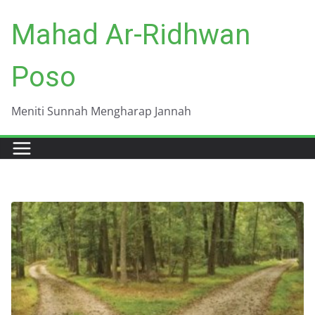
Skip
Mahad Ar-Ridhwan
to
content
Poso
Meniti Sunnah Mengharap Jannah