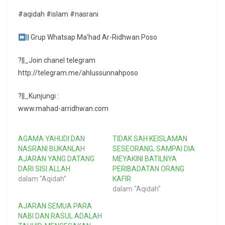
#aqidah #islam #nasrani
|| Grup Whatsap Ma’had Ar-Ridhwan Poso
?||_Join chanel telegram
http://telegram.me/ahlussunnahposo
?||_Kunjungi :
www.mahad-arridhwan.com
AGAMA YAHUDI DAN
TIDAK SAH KEISLAMAN
NASRANI BUKANLAH
SESEORANG, SAMPAI DIA
AJARAN YANG DATANG
MEYAKINI BATILNYA
DARI SISI ALLAH
PERIBADATAN ORANG
dalam "Aqidah"
KAFIR
dalam "Aqidah"
AJARAN SEMUA PARA
NABI DAN RASUL ADALAH