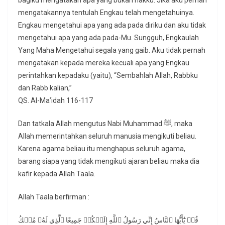
bagiku mengatakan apa yang bukan hakku. Jika aku pernah
mengatakannya tentulah Engkau telah mengetahuinya.
Engkau mengetahui apa yang ada pada diriku dan aku tidak
mengetahui apa yang ada pada-Mu. Sungguh, Engkaulah
Yang Maha Mengetahui segala yang gaib. Aku tidak pernah
mengatakan kepada mereka kecuali apa yang Engkau
perintahkan kepadaku (yaitu), “Sembahlah Allah, Rabbku
dan Rabb kalian,”
QS. Al-Ma’idah 116-117
Dan tatkala Allah mengutus Nabi Muhammad ﷺ, maka
Allah memerintahkan seluruh manusia mengikuti beliau.
Karena agama beliau itu menghapus seluruh agama,
barang siapa yang tidak mengikuti ajaran beliau maka dia
kafir kepada Allah Taala.
Allah Taala berfirman :
قُلۡ يَٰٓأَيُّهَا ٱلنَّاسُ إِنِّي رَسُولُ ٱللَّهِ إِلَيۡكُمۡ جَمِيعًا ٱلَّذِي لَهُۥ مُلۡكُ