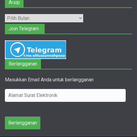
Arsip
Arsip
Join Telegram :
Berlangganan
Masukkan Email Anda untuk berlangganan
A
l
a
m
Berlangganan
a
t