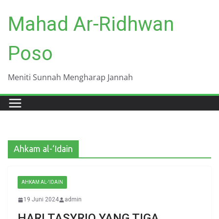
Skip
Mahad Ar-Ridhwan
to
content
Poso
Meniti Sunnah Mengharap Jannah
Ahkam al-‘Idain
AHKAM AL-'IDAIN
19 Juni 2024
admin
HARI TASYRIQ YANG TIGA