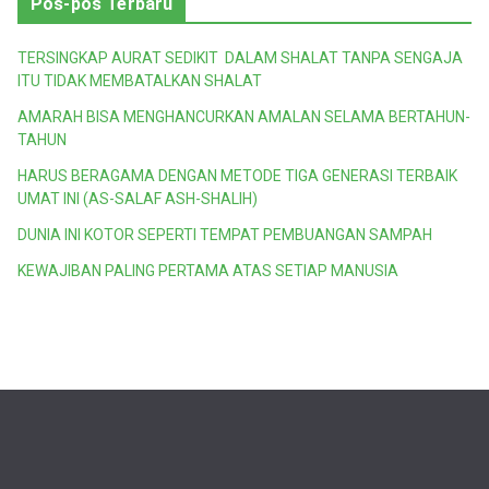
Pos-pos Terbaru
TERSINGKAP AURAT SEDIKIT DALAM SHALAT TANPA SENGAJA
ITU TIDAK MEMBATALKAN SHALAT
AMARAH BISA MENGHANCURKAN AMALAN SELAMA BERTAHUN-
TAHUN
HARUS BERAGAMA DENGAN METODE TIGA GENERASI TERBAIK
UMAT INI (AS-SALAF ASH-SHALIH)
DUNIA INI KOTOR SEPERTI TEMPAT PEMBUANGAN SAMPAH
KEWAJIBAN PALING PERTAMA ATAS SETIAP MANUSIA