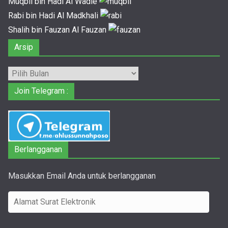
Muqbil bin Hadi Al Wadie
Rabi bin Hadi Al Madkhali
Shalih bin Fauzan Al Fauzan
Arsip
Arsip
Join Telegram :
Berlangganan
Masukkan Email Anda untuk berlangganan
A
l
a