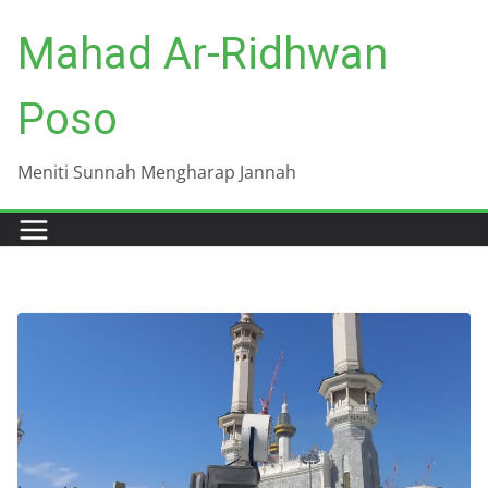
Skip
Mahad Ar-Ridhwan
to
content
Poso
Meniti Sunnah Mengharap Jannah