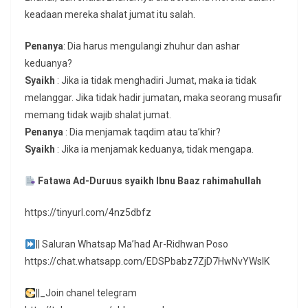
keadaan mereka shalat jumat itu salah.
Penanya
: Dia harus mengulangi zhuhur dan ashar
keduanya?
Syaikh
: Jika ia tidak menghadiri Jumat, maka ia tidak
melanggar. Jika tidak hadir jumatan, maka seorang musafir
memang tidak wajib shalat jumat.
Penanya
: Dia menjamak taqdim atau ta’khir?
Syaikh
: Jika ia menjamak keduanya, tidak mengapa.
Fatawa Ad-Duruus syaikh Ibnu Baaz rahimahullah
https://tinyurl.com/4nz5dbfz
|| Saluran Whatsap Ma’had Ar-Ridhwan Poso
https://chat.whatsapp.com/EDSPbabz7ZjD7HwNvYWslK
||_Join chanel telegram