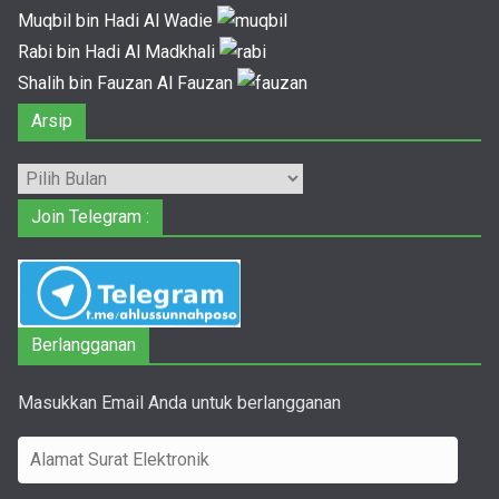
Muqbil bin Hadi Al Wadie
Rabi bin Hadi Al Madkhali
Shalih bin Fauzan Al Fauzan
Arsip
Arsip
Join Telegram :
Berlangganan
Masukkan Email Anda untuk berlangganan
A
l