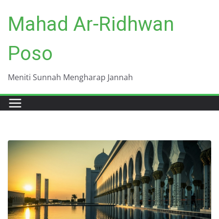
Skip
Mahad Ar-Ridhwan
to
content
Poso
Meniti Sunnah Mengharap Jannah