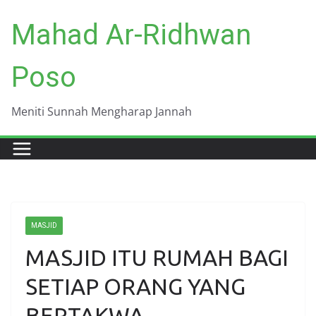
Skip
Mahad Ar-Ridhwan
to
content
Poso
Meniti Sunnah Mengharap Jannah
MASJID
MASJID ITU RUMAH BAGI
SETIAP ORANG YANG
BERTAKWA