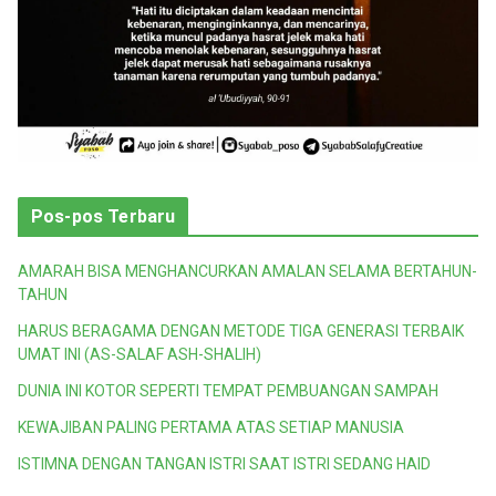
Pos-pos Terbaru
AMARAH BISA MENGHANCURKAN AMALAN SELAMA BERTAHUN-
TAHUN
HARUS BERAGAMA DENGAN METODE TIGA GENERASI TERBAIK
UMAT INI (AS-SALAF ASH-SHALIH)
DUNIA INI KOTOR SEPERTI TEMPAT PEMBUANGAN SAMPAH
KEWAJIBAN PALING PERTAMA ATAS SETIAP MANUSIA
ISTIMNA DENGAN TANGAN ISTRI SAAT ISTRI SEDANG HAID