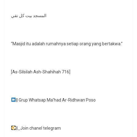
المسجد بيت كل تقي
“Masjid itu adalah rumahnya setiap orang yang bertakwa.”
[As-Silsilah Ash-Shahihah 716]
|| Grup Whatsap Ma’had Ar-Ridhwan Poso
||_Join chanel telegram