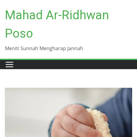
Skip
Mahad Ar-Ridhwan
to
content
Poso
Meniti Sunnah Mengharap Jannah