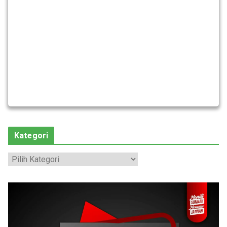
Kategori
K
a
t
e
g
o