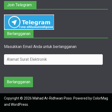
Join Telegram :
Berlangganan
Masukkan Email Anda untuk berlangganan
A
l
a
m
Berlangganan
a
t
Copyright © 2026
Mahad Ar-Ridhwan Poso
. Powered by
ColorMag
S
and
WordPress
.
u