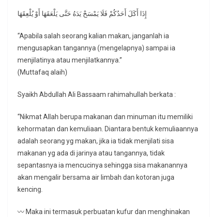
إِذَا أَكَلَ أَحَدُكُمْ فَلَا يَمْسَحْ يَدَهُ حَتَّى يَلْعَقَهَا أَوْ يُلْعِقَهَا
“Apabila salah seorang kalian makan, janganlah ia
mengusapkan tangannya (mengelapnya) sampai ia
menjilatinya atau menjilatkannya.”
(Muttafaq alaih)
Syaikh Abdullah Ali Bassaam rahimahullah berkata :
“Nikmat Allah berupa makanan dan minuman itu memiliki
kehormatan dan kemuliaan. Diantara bentuk kemuliaannya
adalah seorang yg makan, jika ia tidak menjilati sisa
makanan yg ada di jarinya atau tangannya, tidak
sepantasnya ia mencucinya sehingga sisa makanannya
akan mengalir bersama air limbah dan kotoran juga
kencing.
〰 Maka ini termasuk perbuatan kufur dan menghinakan