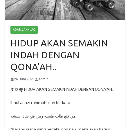
ADAB & AKHLAQ
HIDUP AKAN SEMAKIN
INDAH DENGAN
QONA’AH..
26 Juni 2021
admin
🌴🌻🏘 HIDUP AKAN SEMAKIN INDAH DENGAN QONA’AH..
Ibnul Jauzi rahimahullah berkata :
من قنع طاب طيشه ومن قنع طال طيشه
“Barang siapa yang berlaku qona’ah, maka akan bagus