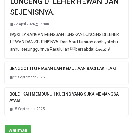
LONCENG DI LEHER HEWAN DAN
SEJENISNYA.
22 April 2026
admin
🚦📚🌻 LARANGAN MENGGANTUNGKAN LONCENG DI LEHER
HEWAN DAN SEJENISNYA. Dari Abu Hurairah dadhiyallahu
anhu, sesungguhnya Rasulullah ﷺ bersabda: لا تَصحبُ
JENGGOT ITU HIASAN DAN KEMULIAAN BAGI LAKI-LAKI
22 September 2025
BOLEHKAH MEMBUNUH KUCING YANG SUKA MEMANGSA
AYAM
15 September 2025
Walimah