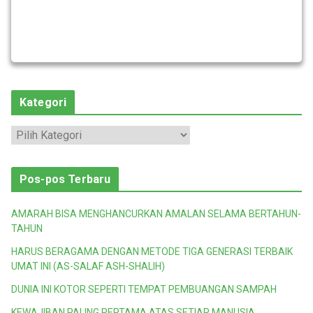
Kategori
K
a
t
Pos-pos Terbaru
e
g
AMARAH BISA MENGHANCURKAN AMALAN SELAMA BERTAHUN-
o
TAHUN
r
HARUS BERAGAMA DENGAN METODE TIGA GENERASI TERBAIK
i
UMAT INI (AS-SALAF ASH-SHALIH)
DUNIA INI KOTOR SEPERTI TEMPAT PEMBUANGAN SAMPAH
KEWAJIBAN PALING PERTAMA ATAS SETIAP MANUSIA