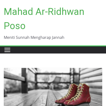
Skip
Mahad Ar-Ridhwan
to
content
Poso
Meniti Sunnah Mengharap Jannah