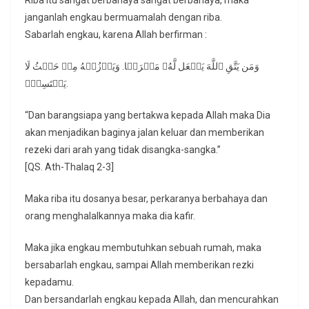
Riba itu sangat berbahaya sangat berbahaya, maka
janganlah engkau bermuamalah dengan riba.
Sabarlah engkau, karena Allah berfirman :
وَمَن یَتَّقِ ٱللَّهَ یَجۡعَل لَّهُۥ مَخۡرَجࣰا. وَیَرۡزُقۡهُ مِنۡ حَیۡثُ لَا
یَحۡتَسِبُۚ.
“Dan barangsiapa yang bertakwa kepada Allah maka Dia
akan menjadikan baginya jalan keluar dan memberikan
rezeki dari arah yang tidak disangka-sangka.”
[QS. Ath-Thalaq 2-3]
Maka riba itu dosanya besar, perkaranya berbahaya dan
orang menghalalkannya maka dia kafir.
Maka jika engkau membutuhkan sebuah rumah, maka
bersabarlah engkau, sampai Allah memberikan rezki
kepadamu.
Dan bersandarlah engkau kepada Allah, dan mencurahkan