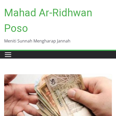
Skip
Mahad Ar-Ridhwan
to
content
Poso
Meniti Sunnah Mengharap Jannah