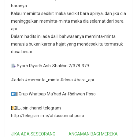
baranya.
Kalau meminta sedikit maka sedikit bara apinya, dan jika dia
meninggalkan meminta-minta maka dia selamat dari bara
api.
Dalam hadits ini ada dalil bahwasanya meminta-minta
manusia bukan karena hajat yang mendesak itu termasuk
dosa besar.
Syarh Riyadh Ash-Shalihin 2/378-379
#adab #meminta_minta #dosa #bara_api
|| Grup Whatsap Ma’had Ar-Ridhwan Poso
||_Join chanel telegram
http://telegram.me/ahlussunnahposo
JIKA ADA SESEORANG
ANCAMAN BAGI MEREKA