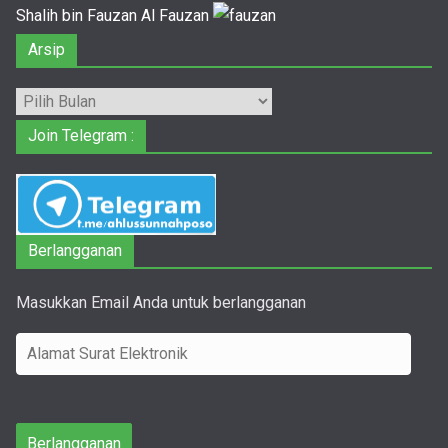
Shalih bin Fauzan Al Fauzan
Arsip
Arsip
Join Telegram :
Berlangganan
Masukkan Email Anda untuk berlangganan
A
l
a
m
Berlangganan