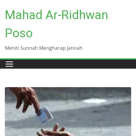
Skip
Mahad Ar-Ridhwan
to
content
Poso
Meniti Sunnah Mengharap Jannah