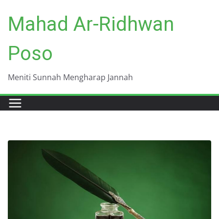
Skip
Mahad Ar-Ridhwan
to
content
Poso
Meniti Sunnah Mengharap Jannah