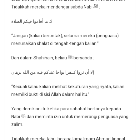
Tidakkah mereka mendengar sabda Nabi ﷺ :
لا. ما أقاموا فيكم الصلاة
“Jangan (kalian berontak), selama mereka (penguasa)
menunaikan shalat di tengah-tengah kalian.”
Dan dalam Shahihain, beliau ﷺ bersabda :
إلا أن تروا كــفرا بواحا عندكم فيه من الله برهان
“Kecuali kalau kalian melihat kekufuran yang nyata, kalian
memiliki bukti di sisi Allah dalam hal itu.”
Yang demikian itu ketika para sahabat bertanya kepada
Nabi ﷺ dan meminta izin untuk memerangi penguasa yang
zalim.
Tidakkah mereka tahu, berapa lama Imam Ahmad tinggal