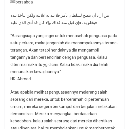
ﷺ bersabda :
من أراد أن ينصح لسلطان بأمر فلا يبد له علانية ولكن ليأخذ بيده
فيخلو به، فإن قبل منه فذاك وإلا كان قد أدى الذي عليه
“Barangsiapa yang ingin untuk menasehati penguasa pada
satu perkara, maka janganlah dia menampakannya terang-
terangan. Akan tetapi hendaknya dia mengambil
tangannya dan bersendirian dengan penguasa. Kalau
diterima maka itu yg dicari. Kalau tidak, maka dia telah
menunaikan kewajibannya.”
HR. Ahmad
Atau apabila melihat penguasaannya melarang salah
seorang dari mereka, untuk berceramah di pertemuan
umum, mereka segera berkumpul dan berjalan melakukan
demonstrasi. Mereka menyangka -berdasarkan
kebodohan- kalau salah seorang dari mereka dihentikan
atau dipenjara, hal itu membolehkan untuk memberontak.