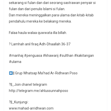
sekarang si fulan dan dari seorang sastrawan penyair si
fulan dan dari penulis Islami si fulan.
Dan mereka meninggalkan para ulama dan kitab-kitab
pendahulu mereka ke belakang mereka.
Falaa haula walaa quwwata illa billah.
? Lamhah anil firaq Adh-Dhaallah 36-37
#manhaj #penguasa #khawarij #sulthan #kakitangan
#ulama
|| Grup Whatsap Ma’had Ar-Ridhwan Poso
?||_Join chanel telegram
http://telegram.me/ahlussunnahposo
?||_Kunjungi :
www.mahad-arridhwan.com