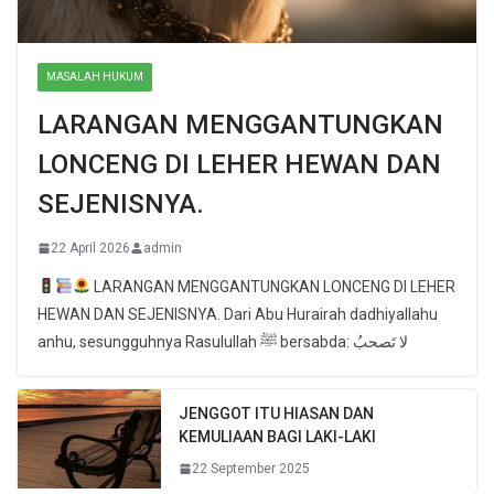
MASALAH HUKUM
LARANGAN MENGGANTUNGKAN
LONCENG DI LEHER HEWAN DAN
SEJENISNYA.
22 April 2026
admin
LARANGAN MENGGANTUNGKAN LONCENG DI LEHER
HEWAN DAN SEJENISNYA. Dari Abu Hurairah dadhiyallahu
anhu, sesungguhnya Rasulullah ﷺ bersabda: لا تَصحبُ
JENGGOT ITU HIASAN DAN
KEMULIAAN BAGI LAKI-LAKI
22 September 2025