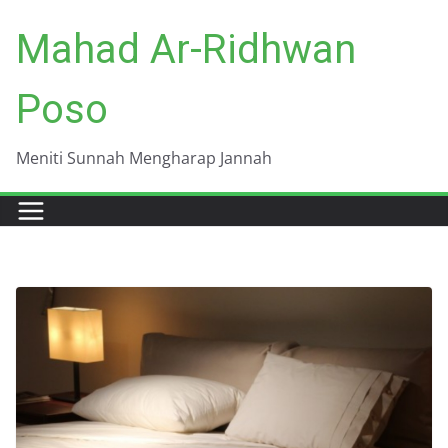
Skip
Mahad Ar-Ridhwan
to
content
Poso
Meniti Sunnah Mengharap Jannah