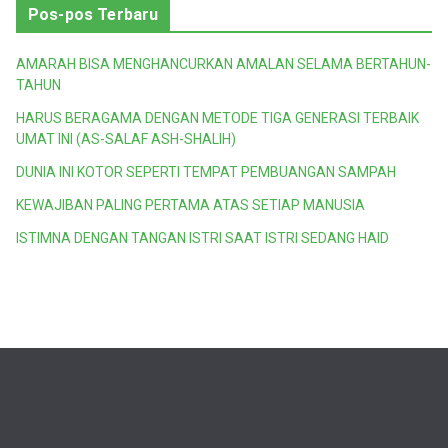
Pos-pos Terbaru
AMARAH BISA MENGHANCURKAN AMALAN SELAMA BERTAHUN-
TAHUN
HARUS BERAGAMA DENGAN METODE TIGA GENERASI TERBAIK
UMAT INI (AS-SALAF ASH-SHALIH)
DUNIA INI KOTOR SEPERTI TEMPAT PEMBUANGAN SAMPAH
KEWAJIBAN PALING PERTAMA ATAS SETIAP MANUSIA
ISTIMNA DENGAN TANGAN ISTRI SAAT ISTRI SEDANG HAID