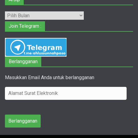
Arsip
Join Telegram :
Berlangganan
Masukkan Email Anda untuk berlangganan
A
l
a
m
Berlangganan
a
t