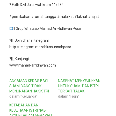
? Fath Dzil Jalal wal Ikram 11/284
#pernikahan #rumahtangga #malaikat #laknat #hajat
|| Grup Whatsap Ma’had Ar-Ridhwan Poso
?||_Join chanel telegram
http://telegram.me/ahlussunnahposo
?||_Kunjungi :
www.mahad-arridhwan.com
ANCAMAN KERAS BAGI
NASEHAT MENYEJUKKAN
SUAMI YANG TIDAK
UNTUK SUAMI DAN ISTRI
MENUNAIKAN HAK ISTRI
TERKAIT TALAK
dalam "Keluarga"
dalam "Fiqih"
KETABAHAN DAN
KESETIAAN ISTRI NABI
AYYUB DALAM MERAWAT