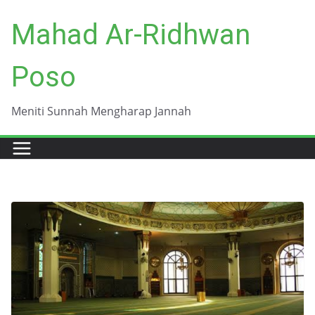
Skip
Mahad Ar-Ridhwan
to
content
Poso
Meniti Sunnah Mengharap Jannah