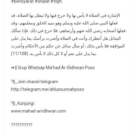
#berisyarat #shalat #fiqih
الإشارة في الصلاة لا بأس بها ولا حرج فيها ولا تبطل بها الصلاة، قد
فعلها النبي صلى الله عليه وسلم وهو سيد الخلق ومعلمهم، وقد
فعلها أصحابه رضي الله عنهم وأرضاهم، فلا حرج في ذلك. فإذا سألك
السائل هل أنتظرك وأنت في الصلاة وأشرت برأسك بما يدل على
الموافقة فلا بأس بذلك، أو سأل سائل عن حكم من الأحكام وأشرت
بما يدل على نعم أو لا كل ذلك لا بأس به. (11/108).
⏩|| Grup Whatsap Ma’had Ar-Ridhwan Poso
?||_Join chanel telegram
http://telegram.me/ahlussunnahposo
?||_Kunjungi :
www.mahad-arridhwan.com
??????????