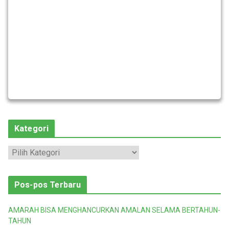
Kategori
K
a
t
Pos-pos Terbaru
e
g
AMARAH BISA MENGHANCURKAN AMALAN SELAMA BERTAHUN-
o
TAHUN
r