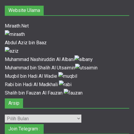
Website Ulama
Miraath.Net
Abdul Aziz bin Baaz
Muhammad Nashiruddin Al Albani
Muhammad bin Shalih Al Utsaimin
Muqbil bin Hadi Al Wadie
Rabi bin Hadi Al Madkhali
Shalih bin Fauzan Al Fauzan
Arsip
Arsip
Join Telegram :