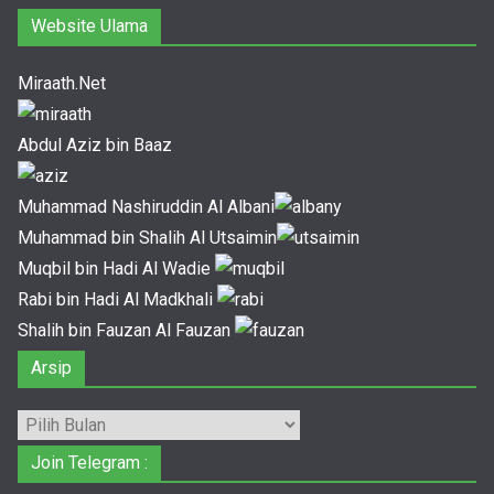
Website Ulama
Miraath.Net
Abdul Aziz bin Baaz
Muhammad Nashiruddin Al Albani
Muhammad bin Shalih Al Utsaimin
Muqbil bin Hadi Al Wadie
Rabi bin Hadi Al Madkhali
Shalih bin Fauzan Al Fauzan
Arsip
Arsip
Join Telegram :