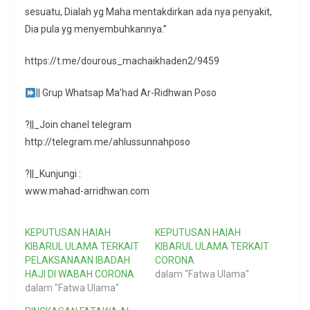
sesuatu, Dialah yg Maha mentakdirkan ada nya penyakit,
Dia pula yg menyembuhkannya.”
https://t.me/dourous_machaikhaden2/9459
|| Grup Whatsap Ma’had Ar-Ridhwan Poso
?||_Join chanel telegram
http://telegram.me/ahlussunnahposo
?||_Kunjungi :
www.mahad-arridhwan.com
KEPUTUSAN HAIAH
KEPUTUSAN HAIAH
KIBARUL ULAMA TERKAIT
KIBARUL ULAMA TERKAIT
PELAKSANAAN IBADAH
CORONA
HAJI DI WABAH CORONA
dalam "Fatwa Ulama"
dalam "Fatwa Ulama"