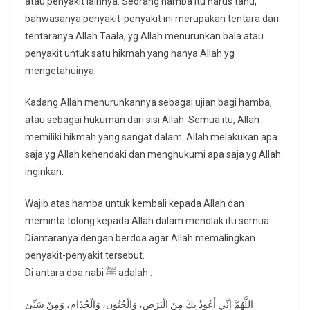
atau penyakit lainnya. Seorang hamba itu harus tahu,
bahwasanya penyakit-penyakit ini merupakan tentara dari
tentaranya Allah Taala, yg Allah menurunkan bala atau
penyakit untuk satu hikmah yang hanya Allah yg
mengetahuinya.
Kadang Allah menurunkannya sebagai ujian bagi hamba,
atau sebagai hukuman dari sisi Allah. Semua itu, Allah
memiliki hikmah yang sangat dalam. Allah melakukan apa
saja yg Allah kehendaki dan menghukumi apa saja yg Allah
inginkan.
Wajib atas hamba untuk kembali kepada Allah dan
meminta tolong kepada Allah dalam menolak itu semua.
Diantaranya dengan berdoa agar Allah memalingkan
penyakit-penyakit tersebut.
Di antara doa nabi ﷺ adalah :
اللَّهُمَّ إِنِّي أَعُوذُ بِكَ مِنَ الْبَرَصِ، وَالْجُنُونِ، وَالْجُذَامِ، وَمِنْ سَيِّئِ