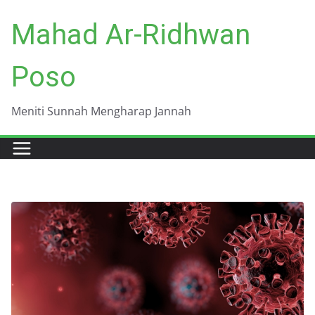
Skip
Mahad Ar-Ridhwan
to
content
Poso
Meniti Sunnah Mengharap Jannah