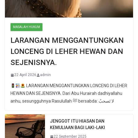
MASALAH HUKUM
LARANGAN MENGGANTUNGKAN
LONCENG DI LEHER HEWAN DAN
SEJENISNYA.
22 April 2026
admin
LARANGAN MENGGANTUNGKAN LONCENG DI LEHER
HEWAN DAN SEJENISNYA. Dari Abu Hurairah dadhiyallahu
anhu, sesungguhnya Rasulullah ﷺ bersabda: لا تَصحبُ
JENGGOT ITU HIASAN DAN
KEMULIAAN BAGI LAKI-LAKI
22 September 2025