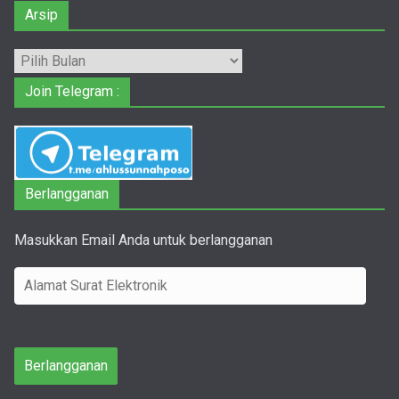
Arsip
Arsip
Join Telegram :
Berlangganan
Masukkan Email Anda untuk berlangganan
A
l
a
m
Berlangganan
a