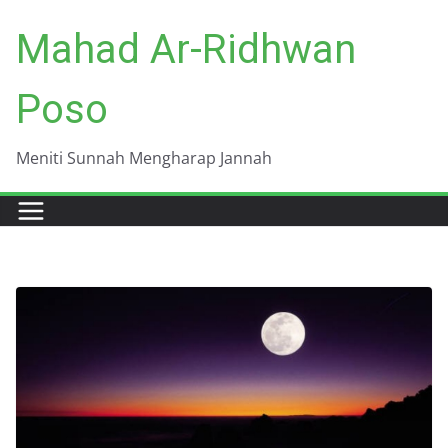
Skip
Mahad Ar-Ridhwan
to
content
Poso
Meniti Sunnah Mengharap Jannah