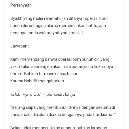
Pertanyaan :
Syaikh yang mulia rahimahullah ditanya : operasi bom
bunuh diri sebagian ulama membolehkan hal itu, apa
pendapat anda wahai syaik yang mulia ?
Jawaban :
Kami memandang bahwa operasi bom bunuh diri yang
yakin kalau seorang itu akan mati padanya itu hukumnya
haram. Bahkan termasuk dosa besar.
Karena Nabi ﷺ mengabarkan :
من قتل نفسه بشيء عذب به يوم القيامة.
“Barang siapa yang membunuh dirinya dengan sesuatu di
dunia maka dia akan diazab dengannya pada hari kiamat.”
Beliau tidak mengecualikan apapun, bahkan larangan