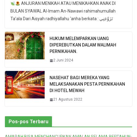
ANJURAN MENIKAH ATAU MENIKAHKAN ANAK DI
BULAN SYAWAL Al-Imam An-Nawawi rahimahumullah
Ta’ala Dari Aisyah radhiyallahu ‘anha berkata : تَزَوَّجَنِي
HUKUM MELEMPARKAN UANG
DIPEREBUTKAN DALAM WALIMAH
PERNIKAHAN.
2 Juni 2024
NASEHAT BAGI MEREKA YANG
MELAKSANAKAN PESTA PERNIKAHAN
DI HOTEL MEWAH
21 Agustus 2022
Pos-pos Terbaru
AMARAH BISA MENGHANCURKAN AMALAN SELAMA BERTAHUN-