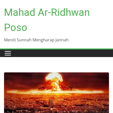
Skip
Mahad Ar-Ridhwan
to
content
Poso
Meniti Sunnah Mengharap Jannah